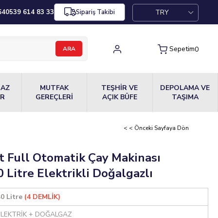
TRY
64
0539 614 83 33
Sipariş Takibi
Sepetim
0
MAZ
MUTFAK
TEŞHİR VE
DEPOLAMA VE
ER
GEREÇLERİ
AÇIK BÜFE
TAŞIMA
< < Önceki Sayfaya Dön
 Full Otomatik Çay Makinası
 Litre Elektrikli Doğalgazlı
0 Litre
(4 DEMLİK)
ELEKTRİK + DOĞALGAZ