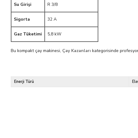
Su Girişi
R 3/8
Sigorta
32 A
Gaz Tüketimi
5,8 kW
Bu kompakt çay makinesi,
Çay Kazanları
kategorisinde profesyon
Enerji Türü
Ele