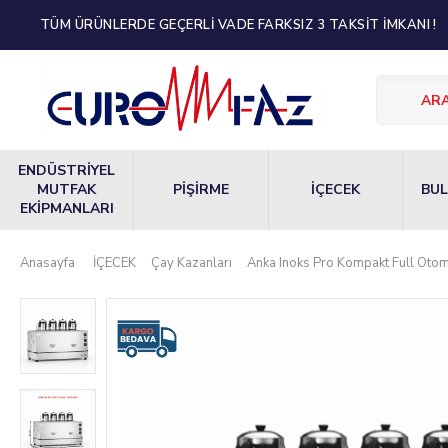
TÜM ÜRÜNLERDE GEÇERLİ VADE FARKSIZ 3 TAKSİT İMKANI !
ENDÜSTRİYEL
MUTFAK
PİŞİRME
İÇECEK
BUL
EKİPMANLARI
Anasayfa
İÇECEK
Çay Kazanları
Anka Inoks Pro Kompakt Full Otoma