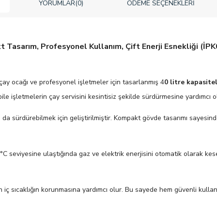
YORUMLAR
(0)
ÖDEME SEÇENEKLERI
 Tasarım, Profesyonel Kullanım, Çift Enerji Esnekliği (İPK
 çay ocağı ve profesyonel işletmeler için tasarlanmış 4
0 litre kapasite
 bile işletmelerin çay servisini kesintisiz şekilde sürdürmesine yardımcı o
a da sürdürebilmek için geliştirilmiştir. Kompakt gövde tasarımı sayesin
00°C seviyesine ulaştığında gaz ve elektrik enerjisini otomatik olarak k
en iç sıcaklığın korunmasına yardımcı olur. Bu sayede hem güvenli kullanı