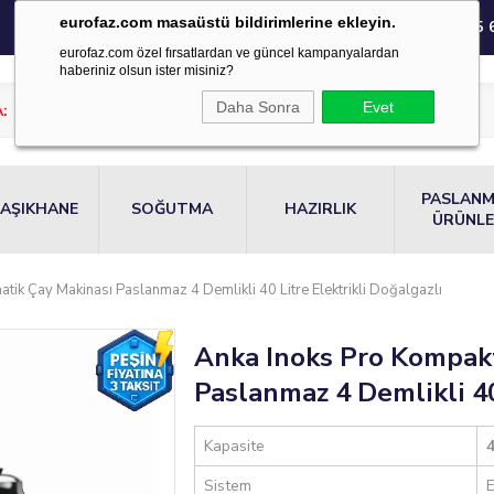
eurofaz.com masaüstü bildirimlerine ekleyin.
0850 220 55 
eurofaz.com özel fırsatlardan ve güncel kampanyalardan
haberiniz olsun ister misiniz?
Daha Sonra
Evet
PASLAN
AŞIKHANE
SOĞUTMA
HAZIRLIK
ÜRÜNL
tik Çay Makinası Paslanmaz 4 Demlikli 40 Litre Elektrikli Doğalgazlı
Anka Inoks Pro Kompakt
Paslanmaz 4 Demlikli 40
Kapasite
4
Sistem