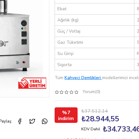
Ebat
8
Ağırlık (kg)
2
Güç / Voltaj
2
Gaz Tüketimi
5
Su Girişi
R
Sigorta
Tüm
Kahveci Demlikleri
modellerimizi incel
Yorum(0)
₺37.512,14
7
₺28.944,55
Paylaş:
₺34.733,4
KDV Dahil