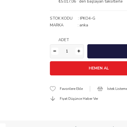
₺5.017,06
`den başlayan taksitlerle
STOK KODU
IPKO4-G
MARKA
:
anka
ADET
Favorilere Ekle
İstek Listem
Fiyat Düşünce Haber Ver