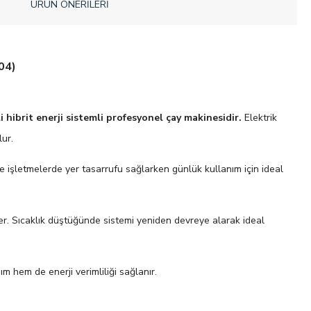
ÜRÜN ÖNERILERI
04)
li hibrit enerji sistemli profesyonel çay makinesidir.
Elektrik
lur.
de işletmelerde yer tasarrufu sağlarken günlük kullanım için ideal
eser. Sıcaklık düştüğünde sistemi yeniden devreye alarak ideal
m hem de enerji verimliliği sağlanır.