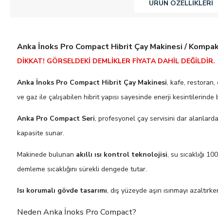
ÜRÜN ÖZELLIKLERI
Anka İnoks Pro Compact Hibrit Çay Makinesi / Kompakt
DİKKAT! GÖRSELDEKİ DEMLİKLER FİYATA DAHİL DEĞİLDİR.
Anka İnoks Pro Compact Hibrit Çay Makinesi
, kafe, restoran,
ve gaz ile çalışabilen hibrit yapısı sayesinde enerji kesintilerinde
Anka Pro Compact Seri
, profesyonel çay servisini dar alanlard
kapasite sunar.
Makinede bulunan
akıllı ısı kontrol teknolojisi
, su sıcaklığı 1
demleme sıcaklığını sürekli dengede tutar.
Isı korumalı gövde tasarımı
, dış yüzeyde aşırı ısınmayı azaltırk
Neden Anka İnoks Pro Compact?