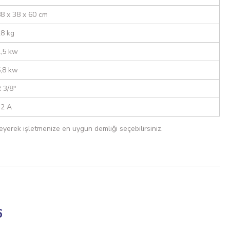
8 x 38 x 60 cm
8 kg
,5 kw
,8 kw
 3/8"
32 A
eyerek işletmenize en uygun demliği seçebilirsiniz.
6