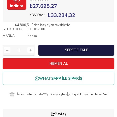
₺35.893,08
7
₺27.695,27
₺33.234,32
KDV Dahil
₺4.800,51
`den başlayan taksitlerle
STOK KODU
POB-100
MARKA
:
anka
WHATSAPP İLE SİPARİŞ
İstek Listeme Ekle
Karşılaştır
Fiyat Düşünce Haber Ver
Paylaş