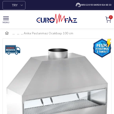
TRY
0850 220 55 64
0539 614 83 33
0
MENU
Anka Paslanmaz Ocakbaşı 100 cm