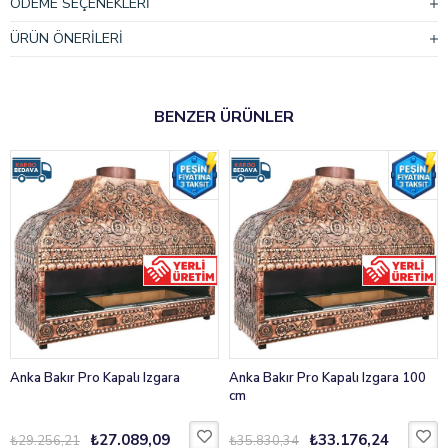
ÖDEME SEÇENEKLERI
ÜRÜN ÖNERILERI
BENZER ÜRÜNLER
Anka Bakır Pro Kapalı Izgara
Anka Bakır Pro Kapalı Izgara 100
cm
₺27.089,09
₺33.176,24
₺29.256,21
₺35.830,34