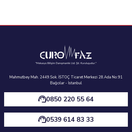
Devir
120/240 d / d
225 d / d
110 x 65 x 105
110 x 65 x 105
Ebat
cm
cm
Hacim
0.751 m3
0.751 m3
Net Ağırlık
230 kg
230 kg
Mahmutbey Mah. 2449.Sok. İSTOÇ Ticaret Merkezi 28.Ada No:91
Bağcılar - İstanbul
0850 220 55 64
0539 614 83 33