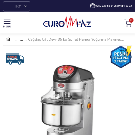
TRY
0850 220 55 64
0539 614 83 33
0
MENU
Çağdaş Çift Devir 35 kg Spiral Hamur Yoğurma Makinesi 380V