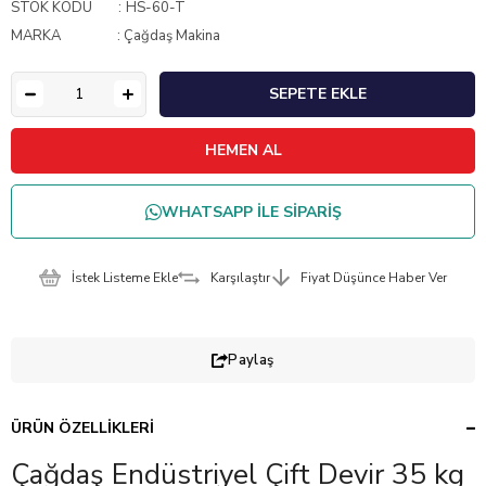
STOK KODU
HS-60-T
MARKA
:
Çağdaş Makina
WHATSAPP İLE SİPARİŞ
İstek Listeme Ekle
Karşılaştır
Fiyat Düşünce Haber Ver
Paylaş
ÜRÜN ÖZELLIKLERI
Çağdaş Endüstriyel Çift Devir 35 kg