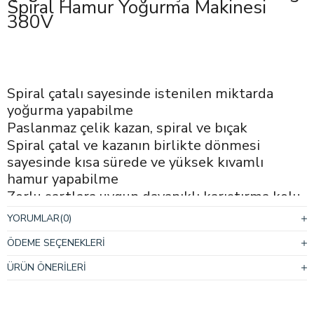
Spiral Hamur Yoğurma Makinesi
380V
Spiral çatalı sayesinde istenilen miktarda
yoğurma yapabilme
Paslanmaz çelik kazan, spiral ve bıçak
Spiral çatal ve kazanın birlikte dönmesi
sayesinde kısa sürede ve yüksek kıvamlı
hamur yapabilme
Zorlu şartlara uygun dayanıklı karıştırma kolu
Minimum kapasite yoğurma özelliği
YORUMLAR
(0)
Çift deviri sayesinde istenilen özellikte
ÖDEME SEÇENEKLERI
yoğurma kabiliyeti
Opsiyonel yoğurma süreleri ayarlanabilen çok
ÜRÜN ÖNERILERI
fonksiyonlu kontrol paneli
Otomatik ve manuel kullanma seçeneği