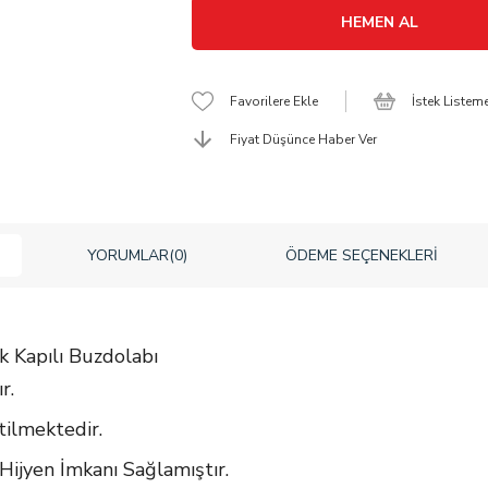
Favorilere Ekle
İstek Listem
Fiyat Düşünce Haber Ver
YORUMLAR
(0)
ÖDEME SEÇENEKLERI
k Kapılı Buzdolabı
r.
ilmektedir.
ijyen İmkanı Sağlamıştır.