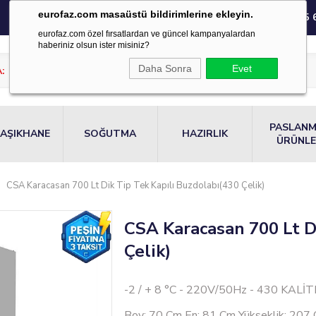
eurofaz.com masaüstü bildirimlerine ekleyin.
0850 220 55 
eurofaz.com özel fırsatlardan ve güncel kampanyalardan
haberiniz olsun ister misiniz?
Daha Sonra
Evet
PASLAN
AŞIKHANE
SOĞUTMA
HAZIRLIK
ÜRÜNL
CSA Karacasan 700 Lt Dik Tip Tek Kapılı Buzdolabı(430 Çelik)
CSA Karacasan 700 Lt D
Çelik)
-2 / + 8 °C - 220V/50Hz - 430 KALİ
Boy: 70 Cm En: 81 Cm Yükseklik: 207 