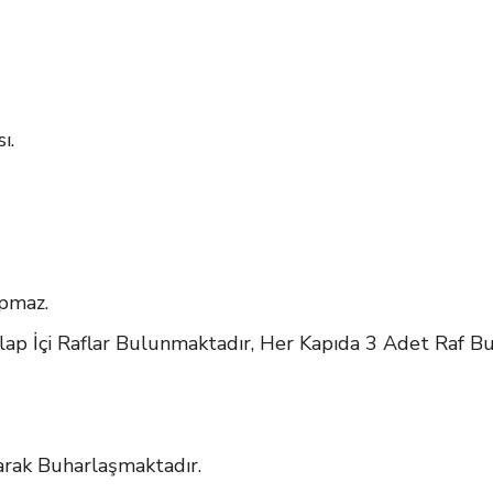
ı.
apmaz.
olap İçi Raflar Bulunmaktadır, Her Kapıda 3 Adet Raf B
arak Buharlaşmaktadır.