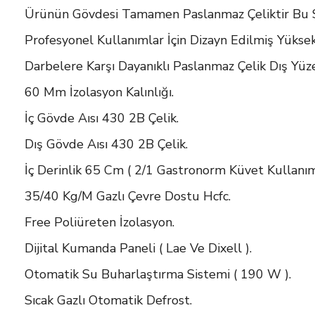
Ürünün Gövdesi Tamamen Paslanmaz Çeliktir Bu 
Profesyonel Kullanımlar İçin Dizayn Edilmiş Yükse
Darbelere Karşı Dayanıklı Paslanmaz Çelik Dış Yüze
60 Mm İzolasyon Kalınlığı.
İç Gövde Aısı 430 2B Çelik.
Dış Gövde Aısı 430 2B Çelik.
İç Derinlik 65 Cm ( 2/1 Gastronorm Küvet Kullanı
35/40 Kg/M Gazlı Çevre Dostu Hcfc.
Free Poliüreten İzolasyon.
Dijital Kumanda Paneli ( Lae Ve Dixell ).
Otomatik Su Buharlaştırma Sistemi ( 190 W ).
Sıcak Gazlı Otomatik Defrost.