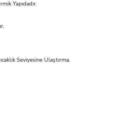
ermik Yapıdadır.
r.
caklık Seviyesine Ulaştırma.