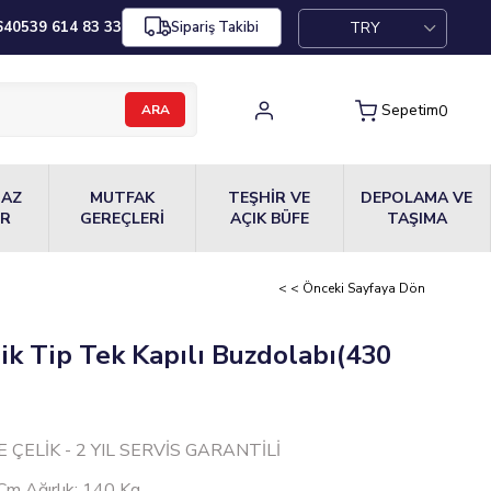
TRY
64
0539 614 83 33
Sipariş Takibi
Sepetim
0
MAZ
MUTFAK
TEŞHİR VE
DEPOLAMA VE
ER
GEREÇLERİ
AÇIK BÜFE
TAŞIMA
< < Önceki Sayfaya Dön
ik Tip Tek Kapılı Buzdolabı(430
TE ÇELİK - 2 YIL SERVİS GARANTİLİ
Cm Ağırlık: 140 Kg