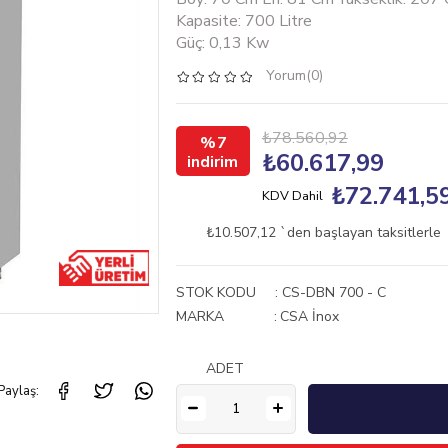
Kapasite: 700 Litre
Güç: 0,13 Kw
Yorum(0)
₺78.560,92
7
₺60.617,99
₺72.741,5
KDV Dahil
₺10.507,12
`den başlayan taksitlerle
STOK KODU
CS-DBN 700 - C
MARKA
:
CSA İnox
ADET
Paylaş: