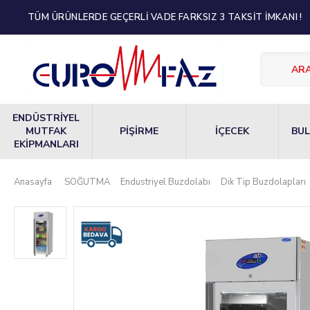
TÜM ÜRÜNLERDE GEÇERLİ VADE FARKSIZ 3 TAKSİT İMKANI !
ENDÜSTRİYEL
MUTFAK
PİŞİRME
İÇECEK
BUL
EKİPMANLARI
Anasayfa
SOĞUTMA
Endustriyel Buzdolabı
Dik Tip Buzdolapları