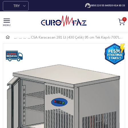
TRY
0850 220 55 64
0539 614 83 33
0
MENU
CSA Karacasan 281 Lt (430 Çelik) 95 cm Tek Kapılı 700'Lük Tezgah Tipi Buzdolabı