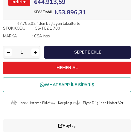
₺44.913,59
₺53.896,31
KDV Dahil
₺7.785,02
`den başlayan taksitlerle
STOK KODU
CS-TEZ 1 700
MARKA
:
CSA İnox
WHATSAPP İLE SİPARİŞ
İstek Listeme Ekle
Karşılaştır
Fiyat Düşünce Haber Ver
Paylaş