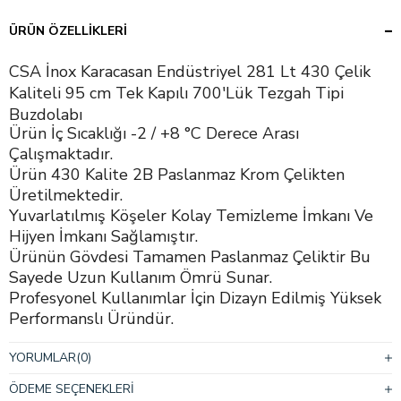
ÜRÜN ÖZELLIKLERI
CSA İnox Karacasan Endüstriyel 281 Lt 430 Çelik
Kaliteli 95 cm Tek Kapılı 700'Lük Tezgah Tipi
Buzdolabı
Ürün İç Sıcaklığı -2 / +8 °C Derece Arası
Çalışmaktadır.
Ürün 430 Kalite 2B Paslanmaz Krom Çelikten
Üretilmektedir.
Yuvarlatılmış Köşeler Kolay Temizleme İmkanı Ve
Hijyen İmkanı Sağlamıştır.
Ürünün Gövdesi Tamamen Paslanmaz Çeliktir Bu
Sayede Uzun Kullanım Ömrü Sunar.
Profesyonel Kullanımlar İçin Dizayn Edilmiş Yüksek
Performanslı Üründür.
Darbelere Karşı Dayanıklı Paslanmaz Çelik Dış
Yüzey.
YORUMLAR
(0)
50 Mm İzolasyon Kalınlığı.
ÖDEME SEÇENEKLERI