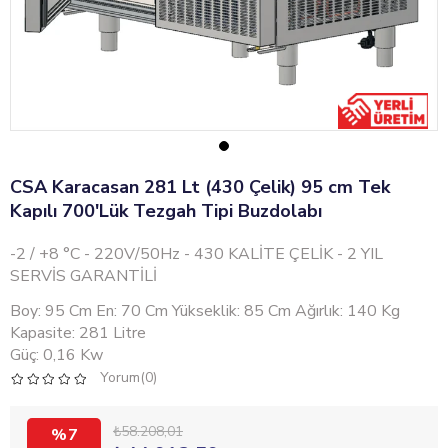
CSA Karacasan 281 Lt (430 Çelik) 95 cm Tek
Kapılı 700'Lük Tezgah Tipi Buzdolabı
-2 / +8 °C - 220V/50Hz - 430 KALİTE ÇELİK - 2 YIL
SERVİS GARANTİLİ
Boy: 95 Cm En: 70 Cm Yükseklik: 85 Cm Ağırlık: 140 Kg
Kapasite: 281 Litre
Güç: 0,16 Kw
Yorum(0)
₺58.208,01
7