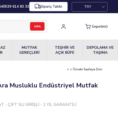
TRY
64
0539 614 83 33
Sipariş Takibi
Sepetim
0
MAZ
MUTFAK
TEŞHİR VE
DEPOLAMA VE
ER
GEREÇLERİ
AÇIK BÜFE
TAŞIMA
< < Önceki Sayfaya Dön
ra Musluklu Endüstriyel Mutfak
 - ÇİFT SU GİRİŞLİ - 1 YIL GARANTİLİ