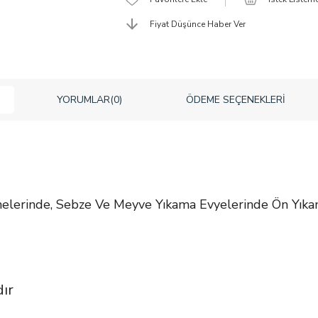
Fiyat Düşünce Haber Ver
YORUMLAR
(0)
ÖDEME SEÇENEKLERI
nelerinde, Sebze Ve Meyve Yıkama Evyelerinde Ön Yıkam
dır