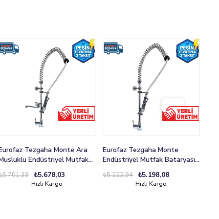
Eurofaz Tezgaha Monte Ara
Eurofaz Tezgaha Monte
Eur
Musluklu Endüstriyel Mutfak
Endüstriyel Mutfak Bataryası
End
Bataryası Aç-Kapa
Aç-Kapa
Çev
₺5.678,03
₺5.198,08
₺5.701,39
₺5.222,94
₺5.
Hızlı Kargo
Hızlı Kargo