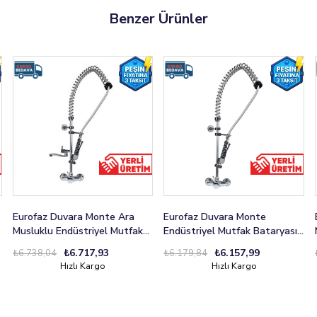
Benzer Ürünler
Eurofaz Duvara Monte Ara
Eurofaz Duvara Monte
Musluklu Endüstriyel Mutfak
Endüstriyel Mutfak Bataryası
Bataryası Aç-Kapa
Aç-Kapa
₺6.717,93
₺6.157,99
₺6.738,04
₺6.179,84
Hızlı Kargo
Hızlı Kargo