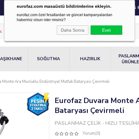
eurofaz.com masaüstü bildirimlerine ekleyin.
0850 220 55 
eurofaz.com özel fırsatlardan ve güncel kampanyalardan
haberiniz olsun ister misiniz?
Daha Sonra
Evet
PASLAN
AŞIKHANE
SOĞUTMA
HAZIRLIK
ÜRÜNL
 Monte Ara Musluklu Endüstriyel Mutfak Bataryası Çevirmeli
Eurofaz Duvara Monte A
Bataryası Çevirmeli
PASLANMAZ ÇELİK - HIZLI TESLİMAT
Yorum(0)