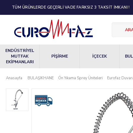
TÜM ÜRÜNLERDE GEÇERLİ VADE FARKSIZ 3 TAKSİT İMKANI !
ENDÜSTRİYEL
MUTFAK
PİŞİRME
İÇECEK
BUL
EKİPMANLARI
Anasayfa
BULAŞIKHANE
Ön Yıkama Sprey Üniteleri
Eurofaz Duvara