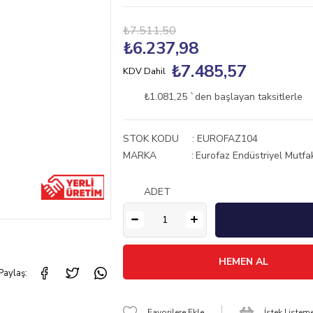
₺7.511,50
₺6.237,98
₺7.485,57
KDV Dahil
₺1.081,25
`den başlayan taksitlerle
STOK KODU
EUROFAZ104
MARKA
:
Eurofaz Endüstriyel Mutfa
ADET
Paylaş:
Favorilere Ekle
İstek Listem