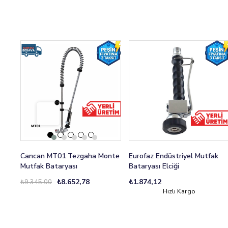
Cancan MT01 Tezgaha Monte
Eurofaz Endüstriyel Mutfak
Mutfak Bataryası
Bataryası Elciği
₺8.652,78
₺1.874,12
₺9.345,00
Hızlı Kargo