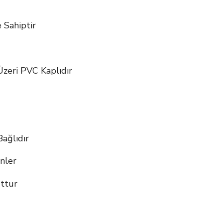
 Sahiptir
zeri PVC Kaplıdır
ağlıdır
nler
ttur