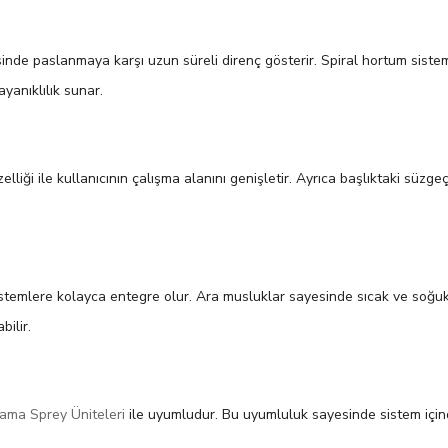
inde paslanmaya karşı uzun süreli direnç gösterir. Spiral hortum sistemi
yanıklılık sunar.
elliği ile kullanıcının çalışma alanını genişletir. Ayrıca başlıktaki süz
temlere kolayca entegre olur. Ara musluklar sayesinde sıcak ve soğuk su
ilir.
ama Sprey Üniteleri
ile uyumludur. Bu uyumluluk sayesinde sistem içind