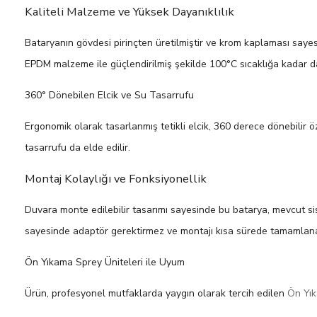
Kaliteli Malzeme ve Yüksek Dayanıklılık
Bataryanın gövdesi pirinçten üretilmiştir ve krom kaplaması sayes
EPDM malzeme ile güçlendirilmiş şekilde 100°C sıcaklığa kadar da
360° Dönebilen Elcik ve Su Tasarrufu
Ergonomik olarak tasarlanmış tetikli elcik, 360 derece dönebilir öz
tasarrufu da elde edilir.
Montaj Kolaylığı ve Fonksiyonellik
Duvara monte edilebilir tasarımı sayesinde bu batarya, mevcut sis
sayesinde adaptör gerektirmez ve montajı kısa sürede tamamlanab
Ön Yıkama Sprey Üniteleri ile Uyum
Ürün, profesyonel mutfaklarda yaygın olarak tercih edilen
Ön Yık