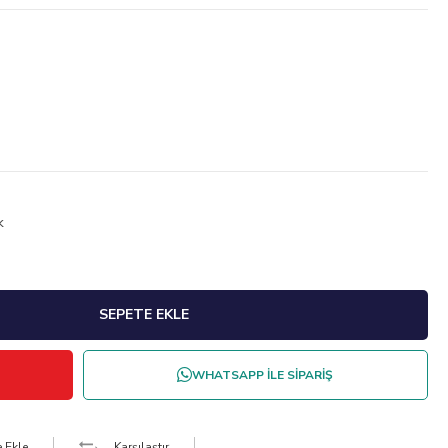
k
WHATSAPP İLE SİPARİŞ
e Ekle
Karşılaştır