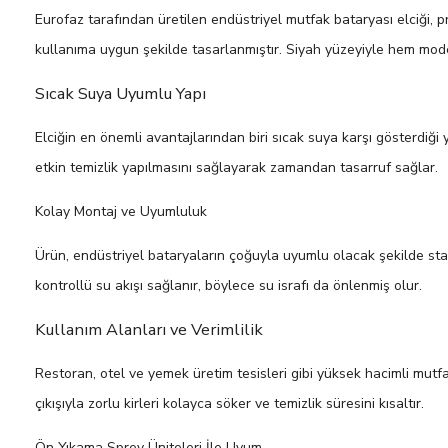
Eurofaz tarafından üretilen endüstriyel mutfak bataryası elciği, p
kullanıma uygun şekilde tasarlanmıştır. Siyah yüzeyiyle hem mode
Sıcak Suya Uyumlu Yapı
Elciğin en önemli avantajlarından biri sıcak suya karşı gösterdiği 
etkin temizlik yapılmasını sağlayarak zamandan tasarruf sağlar.
Kolay Montaj ve Uyumluluk
Ürün, endüstriyel bataryaların çoğuyla uyumlu olacak şekilde stand
kontrollü su akışı sağlanır, böylece su israfı da önlenmiş olur.
Kullanım Alanları ve Verimlilik
Restoran, otel ve yemek üretim tesisleri gibi yüksek hacimli mutf
çıkışıyla zorlu kirleri kolayca söker ve temizlik süresini kısaltır.
Ön Yıkama Sprey Üniteleri İle Uyum