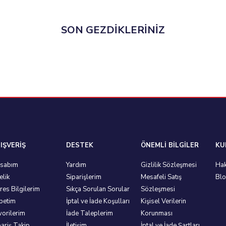
SON GEZDİKLERİNİZ
IŞVERİŞ
DESTEK
ÖNEMLİ BİLGİLER
KU
sabım
Yardım
Gizlilik Sözleşmesi
Hak
elik
Siparişlerim
Mesafeli Satış
Bl
res Bilgilerim
Sıkça Sorulan Sorular
Sözleşmesi
petim
İptal ve İade Koşulları
Kişisel Verilerin
vorilerim
İade Taleplerim
Korunması
pariş Takip
İletişim
İptal ve İade Şartları