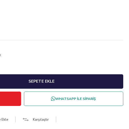
k
WHATSAPP İLE SİPARİŞ
e Ekle
Karşılaştır