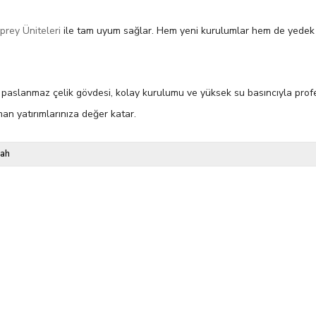
rey Üniteleri
ile tam uyum sağlar. Hem yeni kurulumlar hem de yedek p
ı, paslanmaz çelik gövdesi, kolay kurulumu ve yüksek su basıncıyla prof
man yatırımlarınıza değer katar.
yah