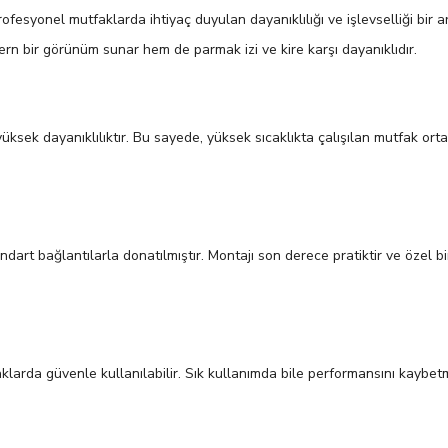
rofesyonel mutfaklarda ihtiyaç duyulan dayanıklılığı ve işlevselliği bi
rn bir görünüm sunar hem de parmak izi ve kire karşı dayanıklıdır.
yüksek dayanıklılıktır. Bu sayede, yüksek sıcaklıkta çalışılan mutfak or
art bağlantılarla donatılmıştır. Montajı son derece pratiktir ve özel bi
aklarda güvenle kullanılabilir. Sık kullanımda bile performansını kaybet