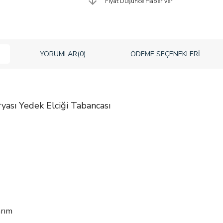
Fiyat Düşünce Haber Ver
YORUMLAR
(0)
ÖDEME SEÇENEKLERI
ası Yedek Elciği Tabancası
arım