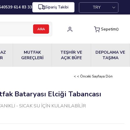
TRY
64
0539 614 83 33
Sipariş Takibi
Sepetim
0
MAZ
MUTFAK
TEŞHİR VE
DEPOLAMA VE
ER
GEREÇLERİ
AÇIK BÜFE
TAŞIMA
< < Önceki Sayfaya Dön
fak Bataryası Elciği Tabancası
NIKLI - SICAK SU İÇİN KULANILABİLİR