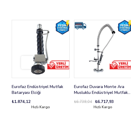
Eurofaz Endüstriyel Mutfak
Eurofaz Duvara Monte Ara
Bataryası Elciği
Musluklu Endüstriyel Mutfak
Bataryası Aç-Kapa
₺1.874,12
₺6.717,93
₺6.738,04
Hızlı Kargo
Hızlı Kargo