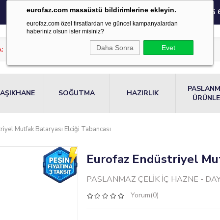
eurofaz.com masaüstü bildirimlerine ekleyin.
0850 220 55 
eurofaz.com özel fırsatlardan ve güncel kampanyalardan
haberiniz olsun ister misiniz?
Daha Sonra
Evet
PASLAN
AŞIKHANE
SOĞUTMA
HAZIRLIK
ÜRÜNL
riyel Mutfak Bataryası Elciği Tabancası
Eurofaz Endüstriyel Mut
PASLANMAZ ÇELİK İÇ HAZNE - DAYA
Yorum(0)