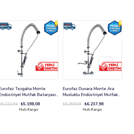
Eurofaz Tezgaha Monte
Eurofaz Duvara Monte Ara
Eur
Endüstriyel Mutfak Bataryası
Musluklu Endüstriyel Mutfak
End
Aç-Kapa
Bataryası Çevirmeli
Çev
₺5.198,08
₺6.237,98
₺5.222,94
₺6.259,59
₺5.
Hızlı Kargo
Hızlı Kargo