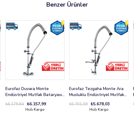
Benzer Ürünler
Eurofaz Duvara Monte
Eurofaz Tezgaha Monte Ara
Endüstriyel Mutfak Bataryası
Musluklu Endüstriyel Mutfak
Aç-Kapa
Bataryası Aç-Kapa
₺6.157,99
₺5.678,03
₺6.179,84
₺5.701,39
Hızlı Kargo
Hızlı Kargo