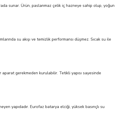
r arada sunar. Ürün, paslanmaz çelik iç hazneye sahip olup, yoğun
tamlarında su akışı ve temizlik performansı düşmez. Sıcak su ile
r aparat gerekmeden kurulabilir. Tetikli yapısı sayesinde
meyen yapıdadır. Eurofaz batarya elciği, yüksek basınçlı su