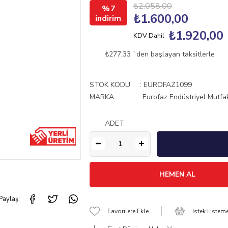
₺2.058,00
7
₺1.600,00
₺1.920,00
KDV Dahil
₺277,33
`den başlayan taksitlerle
STOK KODU
EUROFAZ1099
MARKA
:
Eurofaz Endüstriyel Mutfa
ADET
Paylaş:
Favorilere Ekle
İstek Listem