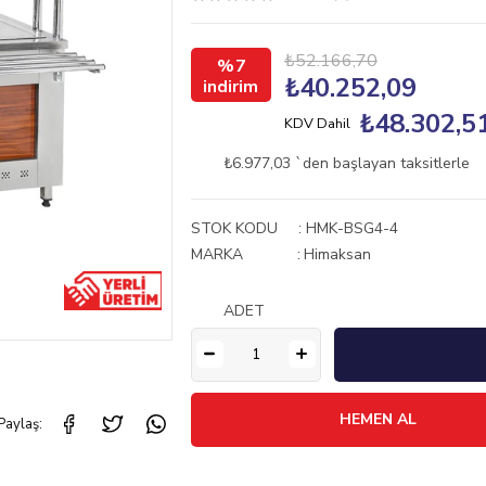
₺52.166,70
7
₺40.252,09
₺48.302,5
KDV Dahil
₺6.977,03
`den başlayan taksitlerle
STOK KODU
HMK-BSG4-4
MARKA
:
Himaksan
ADET
Paylaş: