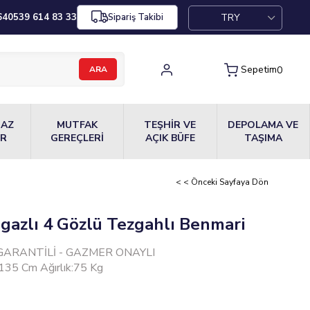
TRY
64
0539 614 83 33
Sipariş Takibi
Sepetim
0
MAZ
MUTFAK
TEŞHİR VE
DEPOLAMA VE
ER
GEREÇLERİ
AÇIK BÜFE
TAŞIMA
< < Önceki Sayfaya Dön
gazlı 4 Gözlü Tezgahlı Benmari
GARANTİLİ - GAZMER ONAYLI
135 Cm Ağırlık:75 Kg