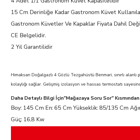
4 Adet 1/1 Gastronom Küvet Kapasitelidir
15 Cm Derinliğe Kadar Gastronom Küvet Kullanılab
Gastronom Küvetler Ve Kapaklar Fiyata Dahil Deği
CE Belgelidir.
2 Yıl Garantilidir
Himaksan Doğalgazlı 4 Gözlü Tezgahüstü Benmari, sınırlı alanlı p
kolaylığı sağlar. Gelişmiş izolasyon ve hassas termostatı sayesind
Daha Detaylı Bilgi İçin"Mağazaya Soru Sor" Kısmından B
Boy: 145 Cm En: 65 Cm Yükseklik: 85/135 Cm Ağır
Güç: 16,8 Kw