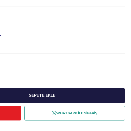
1
WHATSAPP İLE SİPARİŞ