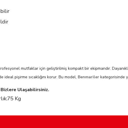
ilir
ldir
rofesyonel mutfaklar için geliştirilmiş kompakt bir ekipmandır. Dayanık
e ideal pişirme sıcaklığını korur. Bu model,
Benmariler
kategorisinde y
izlere Ulaşabilirsiniz.
lık:75 Kg