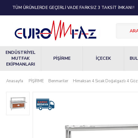
TÜM ÜRÜNLERDE GEÇERLİ VADE FARKSIZ 3 TAKSİT İMKANI !
ENDÜSTRİYEL
MUTFAK
PİŞİRME
İÇECEK
BUL
EKİPMANLARI
Anasayfa
PİŞİRME
Benmariler
Himaksan 4 Sıcak Doğalgazlı 4 Göz