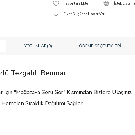
Favorilere Ekle
İstek Listem
Fiyat Düşünce Haber Ver
YORUMLAR
(0)
ÖDEME SEÇENEKLERI
zlü Tezgahlı Benmari
ar İçin "Mağazaya Soru Sor" Kısmından Bizlere Ulaşınız.
 Homojen Sıcaklık Dağılımı Sağlar