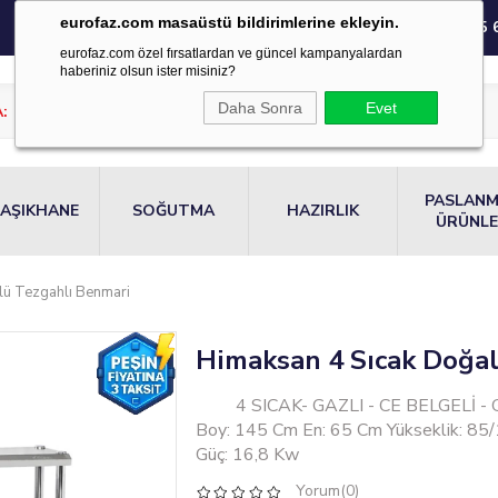
eurofaz.com masaüstü bildirimlerine ekleyin.
0850 220 55 
eurofaz.com özel fırsatlardan ve güncel kampanyalardan
haberiniz olsun ister misiniz?
Daha Sonra
Evet
PASLAN
AŞIKHANE
SOĞUTMA
HAZIRLIK
ÜRÜNL
lü Tezgahlı Benmari
Himaksan 4 Sıcak Doğal
4 SICAK- GAZLI - CE BELGELİ - 
Boy: 145 Cm En: 65 Cm Yükseklik: 85/
Güç: 16,8 Kw
Yorum(0)