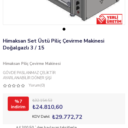
Himaksan Set Üstü Piliç Çevirme Makinesi
Doğalgazlı 3 / 15
Himaksan
Piliç Çevirme Makinesi
GÖVDE PASLANMAZ ÇELİKTİR
AYARLANABİLİR DÖNER ŞİŞİ
Yorum(0)
₺32.154,53
7
₺24.810,60
₺29.772,72
KDV Dahil
₺4.300,50
`den başlayan taksitlerle