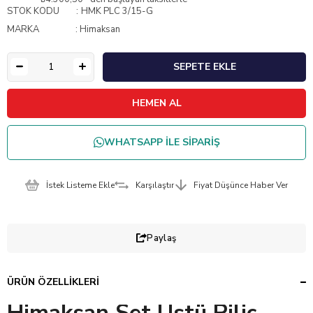
STOK KODU
HMK PLC 3/15-G
MARKA
:
Himaksan
WHATSAPP İLE SİPARİŞ
İstek Listeme Ekle
Karşılaştır
Fiyat Düşünce Haber Ver
Paylaş
ÜRÜN ÖZELLIKLERI
Himaksan Set Üstü Piliç