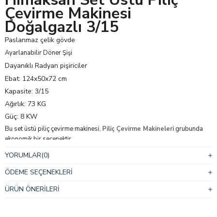
Çevirme Makinesi
Doğalgazlı 3/15
Paslanmaz çelik gövde
Ayarlanabilir Döner Şişi
Dayanıklı Radyan pişiriciler
Ebat: 124x50x72 cm
Kapasite: 3/15
Ağırlık: 73 KG
Güç: 8 KW
Bu set üstü piliç çevirme makinesi,
Piliç Çevirme Makineleri
grubunda
ekonomik bir seçenektir.
YORUMLAR
(0)
Enerji Türü
Doğalgazlı
ÖDEME SEÇENEKLERI
ÜRÜN ÖNERILERI