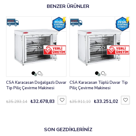
BENZER ÜRÜNLER
CSA Karacasan Doğalgazlı Duvar
CSA Karacasan Tüplü Duvar Tip
C
Tip Piliç Çevirme Makinesi
Piliç Çevirme Makinesi
T
₺32.678,83
₺33.251,02
₺35.293,14
₺35.911,10
₺
SON GEZDİKLERİNİZ