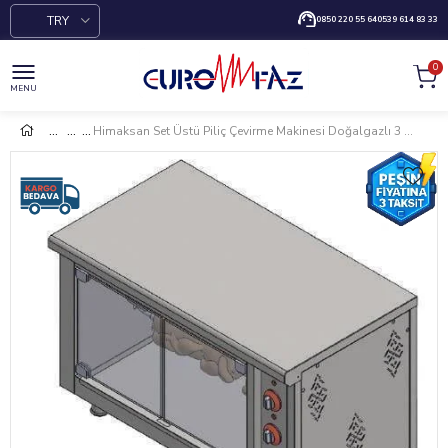
TRY
0850 220 55 64
0539 614 83 33
0
MENU
Himaksan Set Üstü Piliç Çevirme Makinesi Doğalgazlı 3 / 15