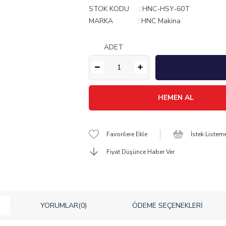
STOK KODU
HNC-HSY-60T
MARKA
:
HNC Makina
ADET
Favorilere Ekle
İstek Listem
Fiyat Düşünce Haber Ver
YORUMLAR
(0)
ÖDEME SEÇENEKLERI