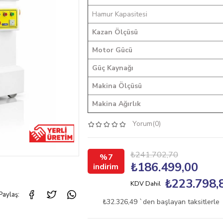
Hamur Kapasitesi
Kazan Ölçüsü
Motor Gücü
Güç Kaynağı
Makina Ölçüsü
Makina Ağırlık
Yorum(0)
₺241.702,70
7
₺186.499,00
₺223.798,
KDV Dahil
Paylaş:
₺32.326,49
`den başlayan taksitlerle