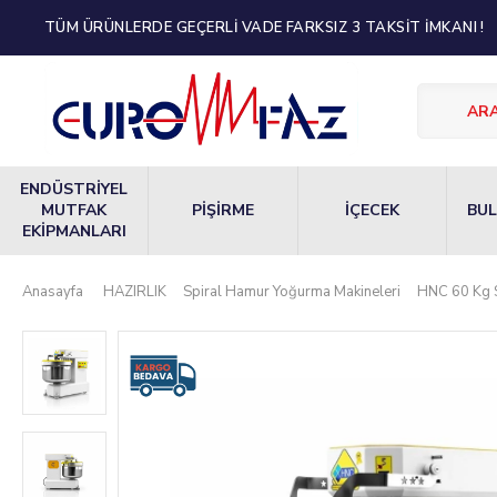
TÜM ÜRÜNLERDE GEÇERLİ VADE FARKSIZ 3 TAKSİT İMKANI !
ENDÜSTRİYEL
MUTFAK
PİŞİRME
İÇECEK
BUL
EKİPMANLARI
Anasayfa
HAZIRLIK
Spiral Hamur Yoğurma Makineleri
HNC 60 Kg S