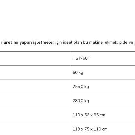
ur üretimi yapan işletmeler
için ideal olan bu makine; ekmek, pide v
HSY-60T
60 kg
255,0 kg
280,0 kg
110 x 66 x 95 cm
119 x 75 x 110 cm