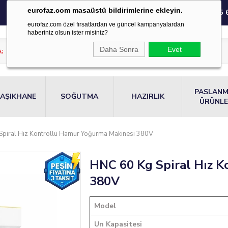
eurofaz.com masaüstü bildirimlerine ekleyin.
0850 220 55 
eurofaz.com özel fırsatlardan ve güncel kampanyalardan
haberiniz olsun ister misiniz?
Daha Sonra
Evet
PASLAN
AŞIKHANE
SOĞUTMA
HAZIRLIK
ÜRÜNL
piral Hız Kontrollü Hamur Yoğurma Makinesi 380V
HNC 60 Kg Spiral Hız 
380V
Model
Un Kapasitesi