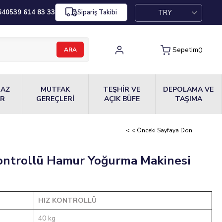
TRY
64
0539 614 83 33
Sipariş Takibi
Sepetim
0
MAZ
MUTFAK
TEŞHİR VE
DEPOLAMA VE
ER
GEREÇLERİ
AÇIK BÜFE
TAŞIMA
< < Önceki Sayfaya Dön
Kontrollü Hamur Yoğurma Makinesi
HIZ KONTROLLÜ
40 kg