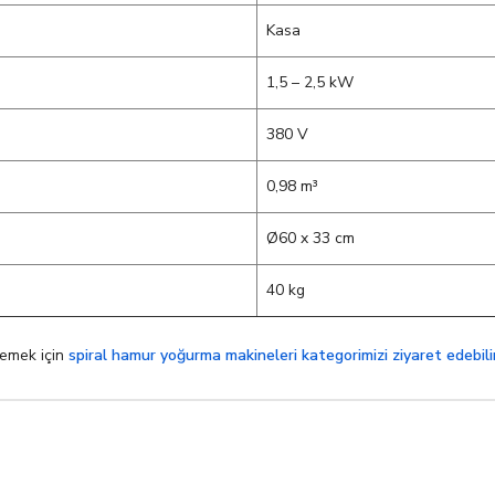
Kasa
1,5 – 2,5 kW
380 V
0,98 m³
Ø60 x 33 cm
40 kg
lemek için
spiral hamur yoğurma makineleri kategorimizi ziyaret edebilir