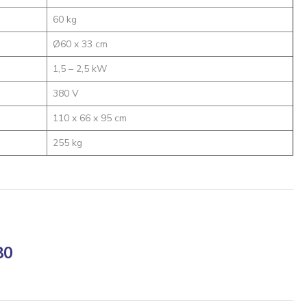
60 kg
Ø60 x 33 cm
1,5 – 2,5 kW
380 V
110 x 66 x 95 cm
255 kg
80