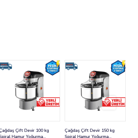
ağdaş Çift Devir 100 kg
Çağdaş Çift Devir 150 kg
HNC
Spiral Hamur Yoğurma
Spiral Hamur Yoğurma
Yoğ