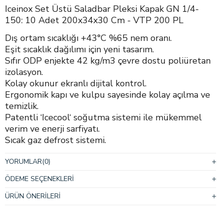
Iceinox Set Üstü Saladbar Pleksi Kapak GN 1/4-
150: 10 Adet 200x34x30 Cm - VTP 200 PL
Dış ortam sıcaklığı +43°C %65 nem oranı.
Eşit sıcaklık dağılımı için yeni tasarım.
Sıfır ODP enjekte 42 kg/m3 çevre dostu poliüretan
izolasyon.
Kolay okunur ekranlı dijital kontrol.
Ergonomik kapı ve kulpu sayesinde kolay açılma ve
temizlik.
Patentli ‘Icecool‘ soğutma sistemi ile mükemmel
verim ve enerji sarfiyatı.
Sıcak gaz defrost sistemi.
Atık ısı geri kazanımlı kondanzasyon.
Tüm buzdolapların marine versiyonları mevcuttur.
YORUMLAR
(0)
Marine versiyonları ‘Icecool marine’ sistemi, marine
ÖDEME SEÇENEKLERI
ayak ve raflar içerir.
10 Adet 1/4-150 Gn kapasitesi.
ÜRÜN ÖNERILERI
Gastronom küvetler fiyata dahil değildir.