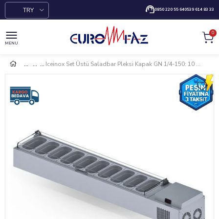
TRY
0850 220 55 64
0539 614 83 33
0
MENU
Iceinox Set Üstü Saladbar Pleksi Kapak GN 1/4-150: 10 Adet