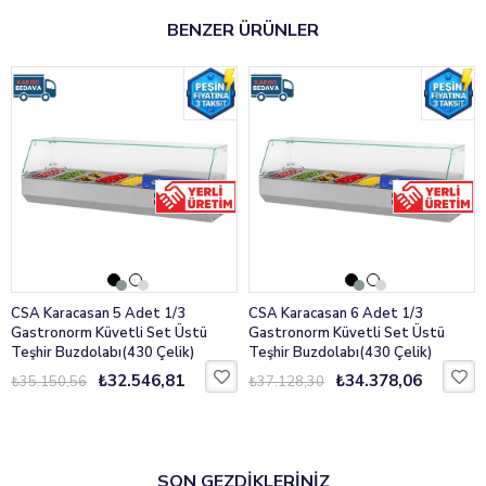
TEKNİK ÖZELLİKLER
BENZER ÜRÜNLER
GN 1/4-150: 10
Sıcaklık: +4 / +10 °C
Voltaj: 230V / 50 Hz
Enerji Tüketimi: 0,2 kW
Ölçü: 200x34x30 cm
Ağırlık: 45 kg
Kapak: Pleksi
Modeli: Saladbar – Pleksi Kapak
CSA Karacasan 5 Adet 1/3
CSA Karacasan 6 Adet 1/3
Gastronorm Küvetli Set Üstü
Gastronorm Küvetli Set Üstü
Teşhir Buzdolabı(430 Çelik)
Teşhir Buzdolabı(430 Çelik)
₺32.546,81
₺34.378,06
₺35.150,56
₺37.128,30
SON GEZDİKLERİNİZ