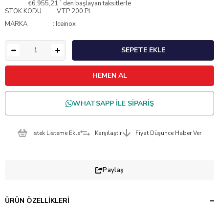
₺6.955,21
`den başlayan taksitlerle
STOK KODU
VTP 200 PL
MARKA
:
Iceinox
WHATSAPP İLE SİPARİŞ
İstek Listeme Ekle
Karşılaştır
Fiyat Düşünce Haber Ver
Paylaş
ÜRÜN ÖZELLIKLERI