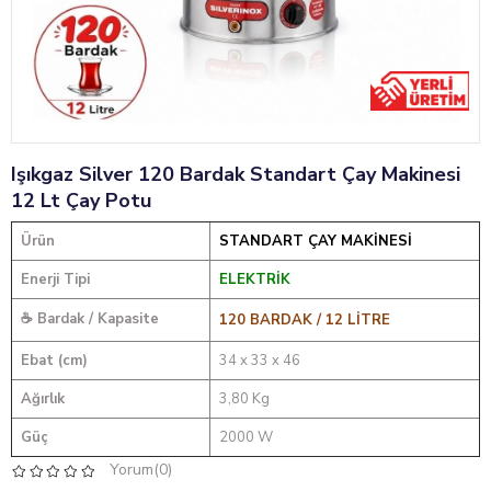
Işıkgaz Silver 120 Bardak Standart Çay Makinesi
12 Lt Çay Potu
Ürün
STANDART ÇAY MAKİNESİ
Enerji Tipi
ELEKTRİK
☕ Bardak / Kapasite
120 BARDAK / 12 LİTRE
Ebat (cm)
34 x 33 x 46
Ağırlık
3,80 Kg
Güç
2000 W
Yorum(0)