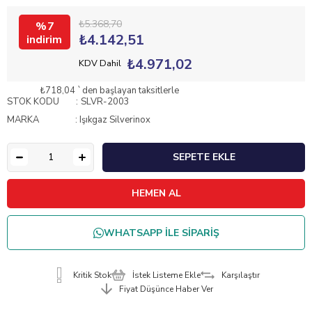
₺5.368,70
7
₺4.142,51
₺4.971,02
KDV Dahil
₺718,04
`den başlayan taksitlerle
STOK KODU
SLVR-2003
MARKA
:
Işıkgaz Silverinox
WHATSAPP İLE SİPARİŞ
Kritik Stok
İstek Listeme Ekle
Karşılaştır
Fiyat Düşünce Haber Ver