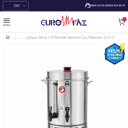
TRY
0850 220 55 64
0539 614 83 33
0
MENU
Işıkgaz Silver 120 Bardak Standart Çay Makinesi 12 Lt Çay Potu