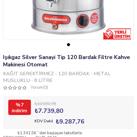
Işıkgaz Silver Sanayi Tip 120 Bardak Filtre Kahve
Makinesi Otomat
KAĞIT GEREKTİRMEZ - 120 BARDAK - METAL
MUSLUKLU - 8 LİTRE
Yorum(0)
₺10.030,78
7
₺7.739,80
₺9.287,76
KDV Dahil
₺1.341,56
`den başlayan taksitlerle