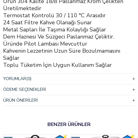
Ürün 304 Kalite 18/8 Paslanmaz Krom Çelikten
Üretilmektedir
Termostat Kontrolü 30 / 110 °C Arasıdır
24 Saat Filtre Kahve Olanağı Sunar
Metal Sapları İle Taşıma Kolaylığı Sağlar
Dem Haznesi Ve Süzgeci Paslanmaz Çeliktir.
Üründe Pilot Lambası Mevcuttur
Kahvenin Lezzetinin Uzun Süre Bozulmamasını
Sağlar
Toplu Tüketim İçin Uygun Kullanım Sağlar
Yuvarlatılmış Köşeler Kolay Temizleme İmkanı Ve
Hijyen İmkanı Sağlamıştır
YORUMLAR
(0)
Ürünün Gövdesi Tamamen Paslanmaz Çeliktir Bu
ÖDEME SEÇENEKLERI
Sayede Uzun Kullanım Ömrü Sunar
Profesyonel Kullanımlar İçin Dizayn Edilmiş Yüksek
ÜRÜN ÖNERILERI
Performanslı Üründür
Darbelere Karşı Dayanıklı Paslanmaz Çelik Dış Yüzey
Isıya Dayanıklı Özel Paslanmaz Çelik Malzemeden
BENZER ÜRÜNLER
Üretilmiş Boro Tip Rezistans Yoğun Kullanıma Göre
Özel Tasarlanmıştır