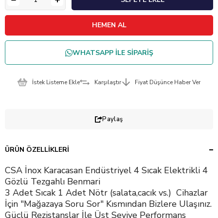
WHATSAPP İLE SİPARİŞ
İstek Listeme Ekle
Karşılaştır
Fiyat Düşünce Haber Ver
Paylaş
ÜRÜN ÖZELLIKLERI
CSA İnox Karacasan Endüstriyel 4 Sıcak Elektrikli 4
Gözlü Tezgahlı Benmari
3 Adet Sıcak 1 Adet Nötr (salata,cacık vs.) Cihazlar
İçin "Mağazaya Soru Sor" Kısmından Bizlere Ulaşınız.
Güçlü Rezistanslar İle Üst Seviye Performans