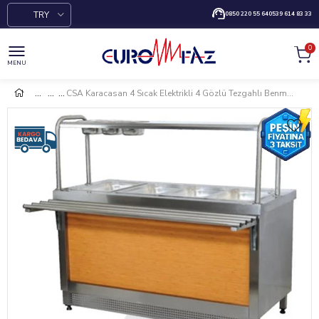
TRY
0850 220 55 64
0539 614 83 33
0
MENU
CSA Karacasan 4 Sıcak Elektrikli 4 Gözlü Tezgahlı Benmari