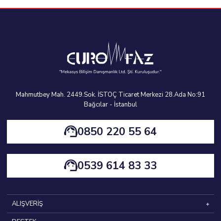
Güç: 220V - 50Hz / 2.5 KW - 4 GN 1/1
Benmariler
kategorisinde bulunan bu model, yoğun yiyecek servisi
gerektiren işletmeler için idealdir.
Enerji Türü
Elektrikli
Mahmutbey Mah. 2449.Sok. İSTOÇ Ticaret Merkezi 28.Ada No:91
Bağcılar - İstanbul
0850 220 55 64
0539 614 83 33
ALIŞVERİŞ