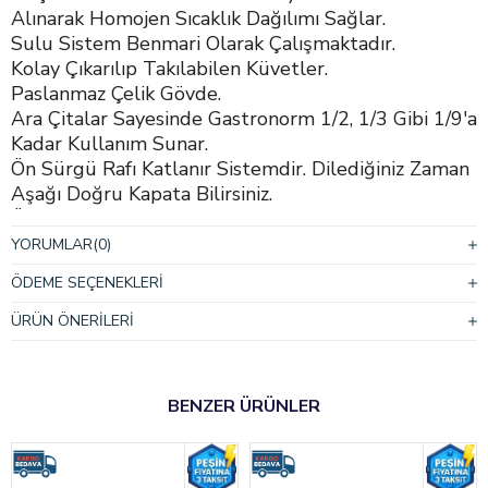
Alınarak Homojen Sıcaklık Dağılımı Sağlar.
Sulu Sistem Benmari Olarak Çalışmaktadır.
Kolay Çıkarılıp Takılabilen Küvetler.
Paslanmaz Çelik Gövde.
Ara Çitalar Sayesinde Gastronorm 1/2, 1/3 Gibi 1/9'a
Kadar Kullanım Sunar.
Ön Sürgü Rafı Katlanır Sistemdir. Dilediğiniz Zaman
Aşağı Doğru Kapata Bilirsiniz.
Üst Kısımda Bulunan 1/6 Gastronorm Küvet
Haznesi Çatal, Kaşık, Bıçak vs. Gibi Malzemelerinizi
YORUMLAR
(0)
Dizme İmkanı Sağlar.
ÖDEME SEÇENEKLERI
Üst Raf Kısmı Demonte Sistemdir. Dilediğinizde
Rahatlıkla Çıkartabilirsiniz.
ÜRÜN ÖNERILERI
Ön Kısımda Bulunan Mobilya Şık Görünüm Sunar.
Termostat Sistemi Sayesinde İstenilen Isıya
Geldiğinde Kapanma.
BENZER ÜRÜNLER
Sık Ve Seri Kullanım İçin Uygundur.
Termostat Işığı Vardır.
Profesyonel Kullanımlar İçin Dizayn Edilmiş Yüksek