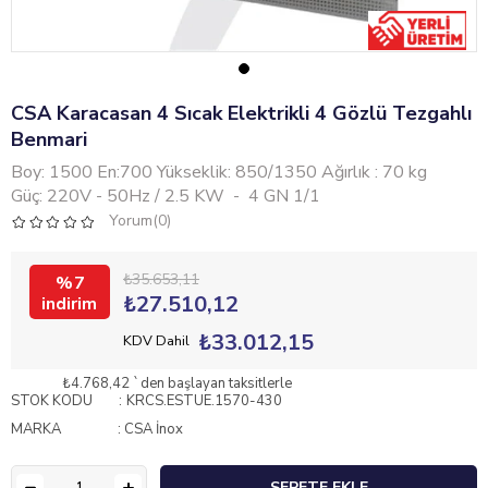
CSA Karacasan 4 Sıcak Elektrikli 4 Gözlü Tezgahlı
Benmari
Boy: 1500 En:700 Yükseklik: 850/1350 Ağırlık : 70 kg
Güç: 220V - 50Hz / 2.5 KW - 4 GN 1/1
Yorum(0)
₺35.653,11
7
₺27.510,12
₺33.012,15
KDV Dahil
₺4.768,42
`den başlayan taksitlerle
STOK KODU
KRCS.ESTUE.1570-430
MARKA
:
CSA İnox