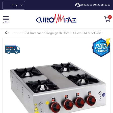
TRY
0850 220 55 64
0539 614 83 33
0
MENU
CSA Karacasan Doğalgazlı Dörtlü 4 Gözlü Mini Set Üstü Ocak