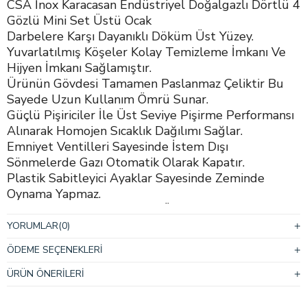
CSA İnox Karacasan Endüstriyel Doğalgazlı Dörtlü 4
Gözlü Mini Set Üstü Ocak
Darbelere Karşı Dayanıklı Döküm Üst Yüzey.
Yuvarlatılmış Köşeler Kolay Temizleme İmkanı Ve
Hijyen İmkanı Sağlamıştır.
Ürünün Gövdesi Tamamen Paslanmaz Çeliktir Bu
Sayede Uzun Kullanım Ömrü Sunar.
Güçlü Pişiriciler İle Üst Seviye Pişirme Performansı
Alınarak Homojen Sıcaklık Dağılımı Sağlar.
Emniyet Ventilleri Sayesinde İstem Dışı
Sönmelerde Gazı Otomatik Olarak Kapatır.
Plastik Sabitleyici Ayaklar Sayesinde Zeminde
Oynama Yapmaz.
Kullanımı Kolay Ve Hijyenik Üründür.
Isıya Dayanıklı Özel Malzemeden Üretilmiş
YORUMLAR
(0)
Brülörler Yoğun Kullanıma Göre Özel
ÖDEME SEÇENEKLERI
Tasarlanmıştır.
Özel Tasarlanmış Brülörler; Yüksek Yanma Verimi
ÜRÜN ÖNERILERI
Ve Düşük Gaz Emisyon Değerlerine Sahiptir.
Profesyonel Kullanımlar İçin Dizayn Edilmiş Yüksek