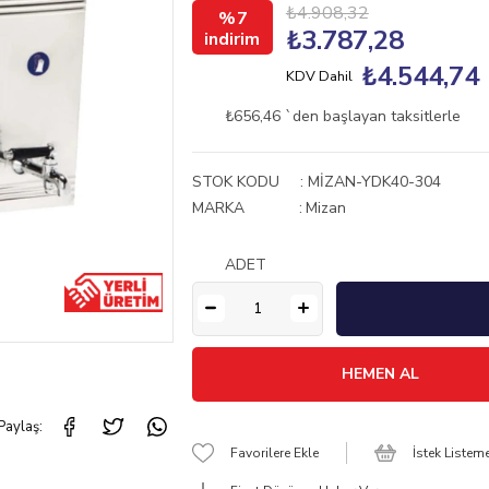
₺4.908,32
7
₺3.787,28
₺4.544,74
KDV Dahil
₺656,46
`den başlayan taksitlerle
STOK KODU
MİZAN-YDK40-304
MARKA
:
Mizan
ADET
Paylaş:
Favorilere Ekle
İstek Listem