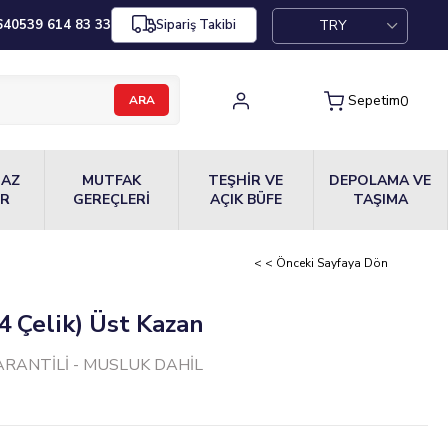
TRY
64
0539 614 83 33
Sipariş Takibi
Sepetim
0
MAZ
MUTFAK
TEŞHİR VE
DEPOLAMA VE
ER
GEREÇLERİ
AÇIK BÜFE
TAŞIMA
< < Önceki Sayfaya Dön
4 Çelik) Üst Kazan
GARANTİLİ - MUSLUK DAHİL