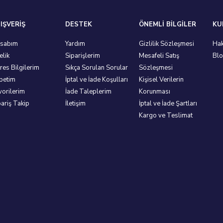
IŞVERİŞ
DESTEK
ÖNEMLİ BİLGİLER
KU
sabım
Yardım
Gizlilik Sözleşmesi
Hak
elik
Siparişlerim
Mesafeli Satış
Bl
res Bilgilerim
Sıkça Sorulan Sorular
Sözleşmesi
petim
İptal ve İade Koşulları
Kişisel Verilerin
vorilerim
İade Taleplerim
Korunması
pariş Takip
İletişim
İptal ve İade Şartları
Kargo ve Teslimat