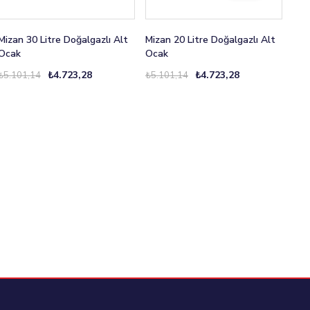
Mizan 30 Litre Doğalgazlı Alt
Mizan 20 Litre Doğalgazlı Alt
Miza
Ocak
Ocak
Oca
₺4.723,28
₺4.723,28
₺5.101,14
₺5.101,14
₺5.