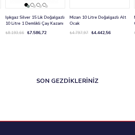
Işıkgaz Silver 15 Lik Doğalgazlı
Mizan 10 Litre Doğalgazlı Alt
10 Litre 1 Demlikli Çay Kazanı
Ocak
₺7.586,72
₺4.442,56
₺8.193,66
₺4.797,97
SON GEZDİKLERİNİZ