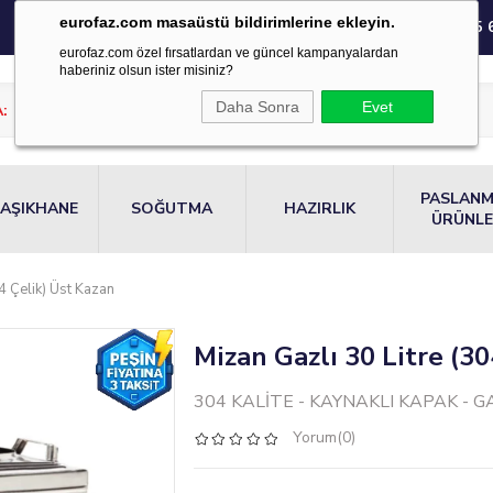
eurofaz.com masaüstü bildirimlerine ekleyin.
0850 220 55 
eurofaz.com özel fırsatlardan ve güncel kampanyalardan
haberiniz olsun ister misiniz?
Daha Sonra
Evet
PASLAN
AŞIKHANE
SOĞUTMA
HAZIRLIK
ÜRÜNL
4 Çelik) Üst Kazan
Mizan Gazlı 30 Litre (30
304 KALİTE - KAYNAKLI KAPAK - 
Yorum(0)