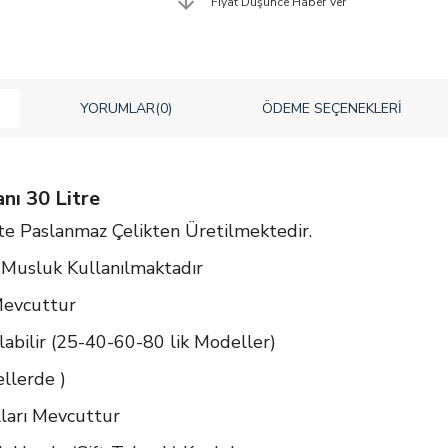
Fiyat Düşünce Haber Ver
YORUMLAR
(0)
ÖDEME SEÇENEKLERI
ı 30 Litre
ite Paslanmaz Çelikten Üretilmektedir.
 Musluk Kullanılmaktadır
Mevcuttur
abilir (25-40-60-80 lik Modeller)
llerde )
ları Mevcuttur