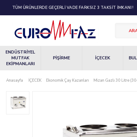
TÜM ÜRÜNLERDE GEÇERLİ VADE FARKSIZ 3 TAKSİT İMKANI !
ENDÜSTRİYEL
MUTFAK
PİŞİRME
İÇECEK
BUL
EKİPMANLARI
Anasayfa
İÇECEK
Ekonomik Çay Kazanları
Mizan Gazlı 30 Litre (30