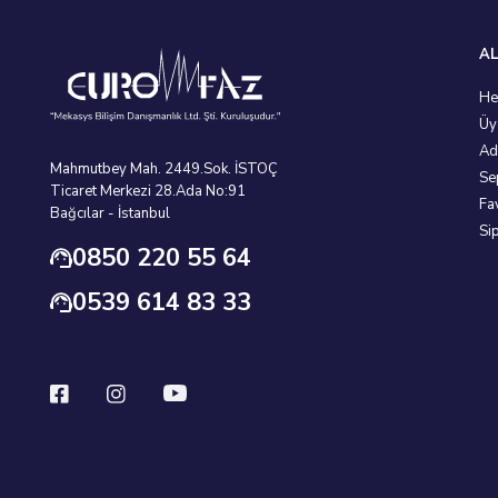
AL
He
Üy
Ad
Mahmutbey Mah. 2449.Sok. İSTOÇ
Se
Ticaret Merkezi 28.Ada No:91
Fa
Bağcılar - İstanbul
Si
0850 220 55 64
0539 614 83 33