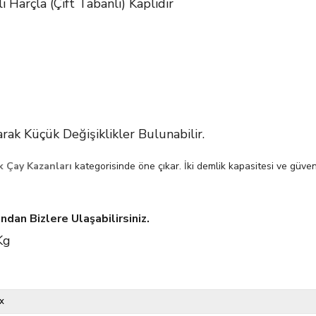
 Harçla (Çift Tabanlı) Kaplıdır
ak Küçük Değişiklikler Bulunabilir.
 Çay Kazanları
kategorisinde öne çıkar. İki demlik kapasitesi ve güvenl
an Bizlere Ulaşabilirsiniz.
Kg
x