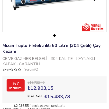
Mizan Tüplü + Elektrikli 60 Litre (304 Çelik) Çay
Kazanı
CE VE GAZMER BELGELİ - 304 KALİTE - KAYNAKLI
KAPAK - GARANTİLİ
Yorum(0)
₺16.722,49
7
₺12.903,15
₺15.483,78
KDV Dahil
₺2.236,55
`den başlayan taksitlerle