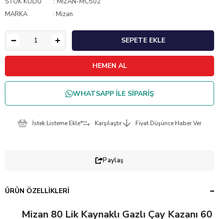
STOK KODU
MIZAN-MC502
MARKA
:
Mizan
WHATSAPP İLE SİPARİŞ
İstek Listeme Ekle
Karşılaştır
Fiyat Düşünce Haber Ver
Paylaş
ÜRÜN ÖZELLIKLERI
Mizan 80 Lik Kaynaklı Gazlı Çay Kazanı 60