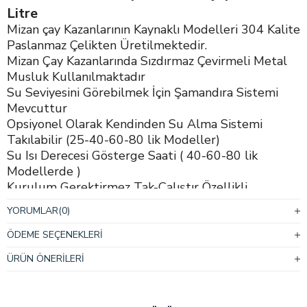
Litre
Mizan çay Kazanlarının Kaynaklı Modelleri 304 Kalite
Paslanmaz Çelikten Üretilmektedir.
Mizan Çay Kazanlarında Sızdırmaz Çevirmeli Metal
Musluk Kullanılmaktadır
Su Seviyesini Görebilmek İçin Şamandıra Sistemi
Mevcuttur
Opsiyonel Olarak Kendinden Su Alma Sistemi
Takılabilir (25-40-60-80 lik Modeller)
Su Isı Derecesi Gösterge Saati ( 40-60-80 lik
Modellerde )
Kurulum Gerektirmez Tak-Çalıştır Özellikli
Gazlı Modellerde Kahveci Gözü Gaz İle
YORUMLAR
(0)
Çalışmaktadır
Gazlı Modellerde Kazanın Üst Kısmında Tutma
ÖDEME SEÇENEKLERI
Kolları Mevcuttur
ÜRÜN ÖNERILERI
Isı Ayar Düğmesi
Gazlı Modellerde Kazanın Alt Kısmı Ateşe Dayanıklı
Harçla (Çift Tabanlı) Kaplıdır