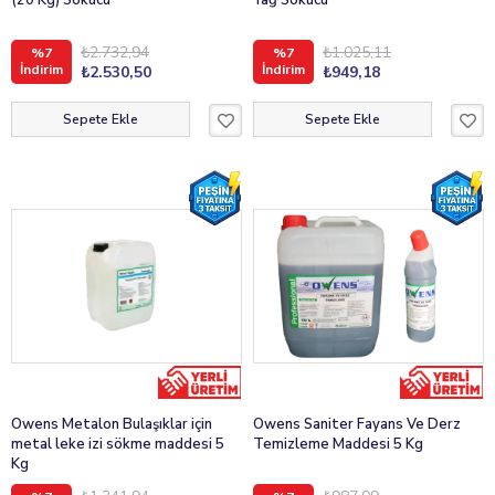
(20 Kg) Sökücü
Yağ Sökücü
₺2.732,94
₺1.025,11
%7
%7
İndirim
İndirim
₺2.530,50
₺949,18
Sepete Ekle
Sepete Ekle
Owens Metalon Bulaşıklar için
Owens Saniter Fayans Ve Derz
metal leke izi sökme maddesi 5
Temizleme Maddesi 5 Kg
Kg