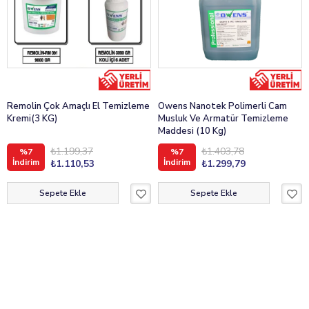
Remolin Çok Amaçlı El Temizleme
Owens Nanotek Polimerli Cam
Kremi(3 KG)
Musluk Ve Armatür Temizleme
Maddesi (10 Kg)
₺1.199,37
₺1.403,78
%7
%7
İndirim
İndirim
₺1.110,53
₺1.299,79
Sepete Ekle
Sepete Ekle