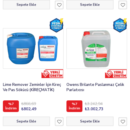
Sepete Ekle
Sepete Ekle
Lime Remover Zeminler İçin Kireç
Owens Brilante Paslanmaz Çelik
Ve Pas Sökücü (KİREÇMATİK)
Parlatıcısı
₺866,69
₺3.242,94
%7
%7
İndirim
İndirim
₺802,49
₺3.002,73
Sepete Ekle
Sepete Ekle