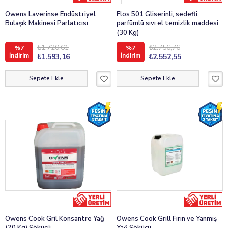
Owens Laverinse Endüstriyel
Flos 501 Gliserinli, sedefli,
Bulaşık Makinesi Parlatıcısı
parfümlü sıvı el temizlik maddesi
(30 Kg)
₺1.720,61
₺2.756,76
%7
%7
İndirim
İndirim
₺1.593,16
₺2.552,55
Sepete Ekle
Sepete Ekle
Owens Cook Gril Konsantre Yağ
Owens Cook Grill Fırın ve Yanmış