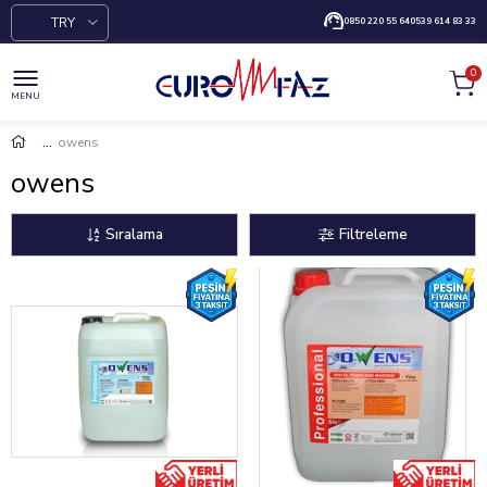
TRY
0850 220 55 64
0539 614 83 33
0
MENU
owens
owens
Sıralama
Filtreleme