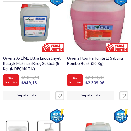
Owens X-LİME Ultra Endüstriyel
Owens Flos Parfümlü El Sabunu
Bulaşık Makinası Kireç Sökücü (5
Pembe Renk (30 Kg)
Kg) (KİREÇMATİK)
₺1.025,11
₺2.493,79
%7
%7
İndirim
İndirim
₺949,18
₺2.309,06
Sepete Ekle
Sepete Ekle