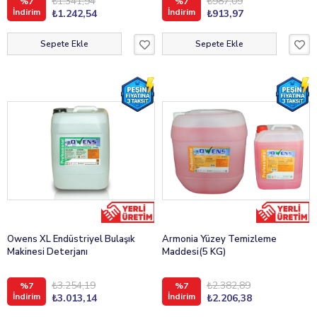
₺1.341,94
₺987,09
%7
%7
İndirim
İndirim
₺1.242,54
₺913,97
Sepete Ekle
Sepete Ekle
Owens XL Endüstriyel Bulaşık
Armonia Yüzey Temizleme
Makinesi Deterjanı
Maddesi(5 KG)
₺3.254,19
₺2.382,89
%7
%7
İndirim
İndirim
₺3.013,14
₺2.206,38