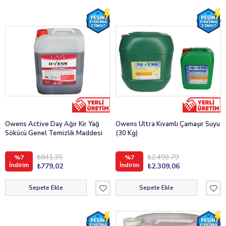
Owens Active Day Ağır Kir Yağ
Owens Ultra Kıvamlı Çamaşır Suyu
Sökücü Genel Temizlik Maddesi
(30 Kg)
₺841,35
₺2.493,79
%7
%7
İndirim
İndirim
₺779,02
₺2.309,06
Sepete Ekle
Sepete Ekle