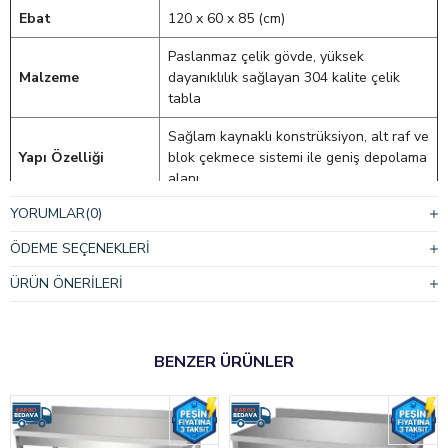
Ebat
120 x 60 x 85 (cm)
Paslanmaz çelik gövde, yüksek
Malzeme
dayanıklılık sağlayan 304 kalite çelik
tabla
Sağlam kaynaklı konstrüksiyon, alt raf ve
Yapı Özelliği
blok çekmece sistemi ile geniş depolama
alanı
YORUMLAR
(0)
Ara raflı yapı – alt kısımda ek depolama
Raf Özelliği
alanı sağlar
ÖDEME SEÇENEKLERI
4 adet blok çekmeceli, kolay açılır
ÜRÜN ÖNERILERI
Çekmece Özelliği
kapanır ray sistemi ile
Yüksekliği ayarlanabilir paslanmaz çelik
Ayak Yapısı
ayaklar
BENZER ÜRÜNLER
Endüstriyel mutfaklar, restoranlar, otel
Kullanım Alanı
mutfakları ve catering hizmetlerinde
kullanıma uygundur