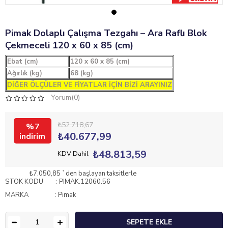
Pimak Dolaplı Çalışma Tezgahı – Ara Raflı Blok
Çekmeceli 120 x 60 x 85 (cm)
Ebat (cm)
120 x 60 x 85 (cm)
Ağırlık (kg)
68 (kg)
DİĞER ÖLÇÜLER VE FİYATLAR İÇİN BİZİ ARAYINIZ
Yorum(0)
₺52.718,67
7
₺40.677,99
₺48.813,59
KDV Dahil
₺7.050,85
`den başlayan taksitlerle
STOK KODU
PIMAK.12060.56
MARKA
:
Pimak