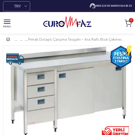
TRY
0850 220 55 64
0539 614 83 33
0
MENU
Pimak Dolaplı Çalışma Tezgahı – Ara Raflı Blok Çekmeceli 120 x 60 x 85 (cm)