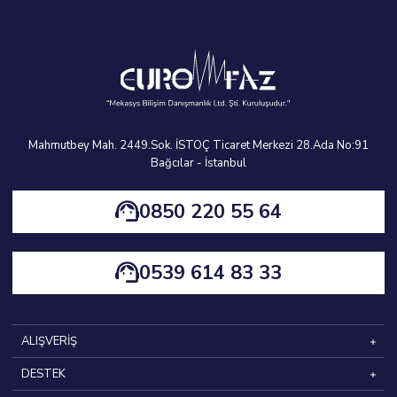
60 x 70 x 85
90 x 70 x 85
100 x 70 x 85
120 x 70 x 85
Mahmutbey Mah. 2449.Sok. İSTOÇ Ticaret Merkezi 28.Ada No:91
140 x 70 x 85
Bağcılar - İstanbul
160 x 70 x 85
0850 220 55 64
190 x 70 x 85
0539 614 83 33
ALIŞVERİŞ
DESTEK