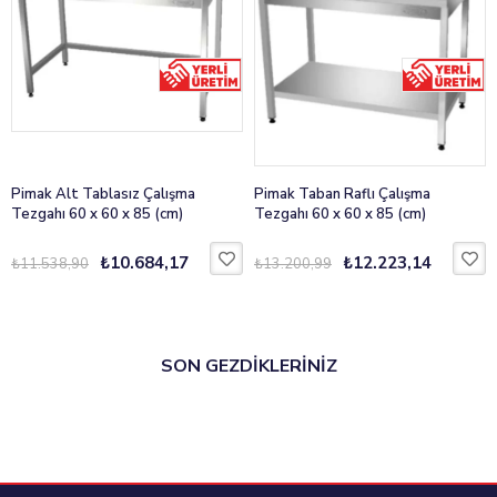
Temizlik
Kolay temizlenebilir hijyenik yüzey
Menşei
Türkiye
Dayanıklı gövdesi ve çok yönlü kullanımıyla
Paslanmaz Ürünler
arasında öne çıkar.
Diğer Ölçüler (cm)
Pimak Alt Tablasız Çalışma
Pimak Taban Raflı Çalışma
Tezgahı 60 x 60 x 85 (cm)
Tezgahı 60 x 60 x 85 (cm)
60 x 60 x 85
₺10.684,17
₺12.223,14
₺11.538,90
₺13.200,99
90 x 60 x 85
100 x 60 x 85
120 x 60 x 85
SON GEZDİKLERİNİZ
140 x 60 x 85
160 x 60 x 85
190 x 60 x 85