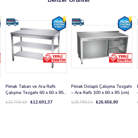
Pimak Taban ve Ara Raflı
Pimak Dolaplı Çalışma Tezgahı
Çalışma Tezgahı 60 x 60 x 85
– Ara Raflı 100 x 60 x 85 (cm)
(cm)
₺12.691,37
₺26.656,80
₺13.706,69
₺28.789,34