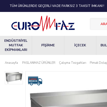
TÜM ÜRÜNLERDE GEÇERLİ VADE FARKSIZ 3 TAKSİT İMKANI !
ENDÜSTRİYEL
MUTFAK
PİŞİRME
İÇECEK
BUL
EKİPMANLARI
Anasayfa
PASLANMAZ ÜRÜNLER
Çalışma Tezgahları
Pimak Dolap