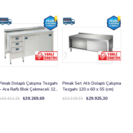
Pimak Dolaplı Çalışma Tezgahı
Pimak Set Altı Dolaplı Çalışma
Pim
– Ara Raflı Blok Çekmeceli 120
Tezgahı 120 x 60 x 55 (cm)
120
x 60 x 85 (cm)
₺39.269,69
₺29.925,30
₺42.411,26
₺32.319,33
₺24