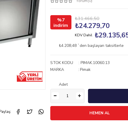
Yorum(0)
₺31.466,50
7
₺24.279,70
₺29.135,6
KDV Dahil
₺4.208,48
`den başlayan taksitlerle
STOK KODU
PIMAK.10060.13
MARKA
:
Pimak
Adet
Paylaş: