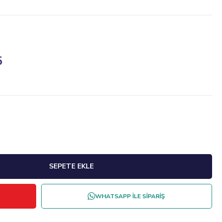
5
WHATSAPP İLE SİPARİŞ