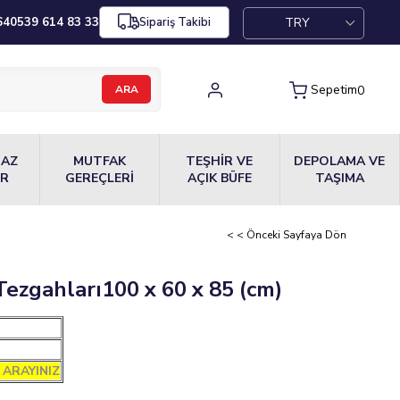
TRY
64
0539 614 83 33
Sipariş Takibi
Sepetim
0
MAZ
MUTFAK
TEŞHİR VE
DEPOLAMA VE
ER
GEREÇLERİ
AÇIK BÜFE
TAŞIMA
< < Önceki Sayfaya Dön
ezgahları100 x 60 x 85 (cm)
 ARAYINIZ