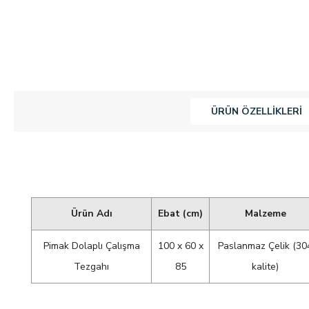
ÜRÜN ÖZELLIKLERI
Ürün Adı
Ebat (cm)
Malzeme
Pimak Dolaplı Çalışma
100 x 60 x
Paslanmaz Çelik (30
Tezgahı
85
kalite)