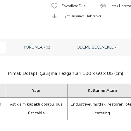
Favorilere Ekle
İstek Listem
Fiyat Düşünce Haber Ver
YORUMLAR
(0)
ÖDEME SEÇENEKLERI
Pimak Dolaplı Çalışma Tezgahları 100 x 60 x 85 (cm)
Yapı
Kullanım Alanı
4
Alt kısım kapaklı dolaplı, düz
Endüstriyel mutfak, restoran, ote
üst tabla
catering