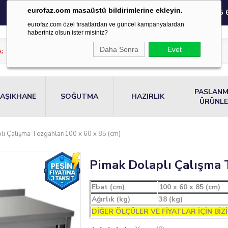
eurofaz.com masaüstü bildirimlerine ekleyin.
0850 220 55 
eurofaz.com özel fırsatlardan ve güncel kampanyalardan
haberiniz olsun ister misiniz?
Daha Sonra
Evet
PASLAN
AŞIKHANE
SOĞUTMA
HAZIRLIK
ÜRÜNL
lı Çalışma Tezgahları100 x 60 x 85 (cm)
Pimak Dolaplı Çalışma T
Ebat (cm)
100 x 60 x 85 (cm)
Ağırlık (kg)
38 (kg)
DİĞER ÖLÇÜLER VE FİYATLAR İÇİN BİZİ