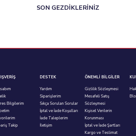
SON GEZDİKLERİNİZ
IŞVERİŞ
DESTEK
ÖNEMLİ BİLGİLER
KU
sabım
Yardım
Gizlilik Sözleşmesi
Hak
elik
Siparişlerim
Mesafeli Satış
Bl
res Bilgilerim
Sıkça Sorulan Sorular
Sözleşmesi
petim
İptal ve İade Koşulları
Kişisel Verilerin
vorilerim
İade Taleplerim
Korunması
pariş Takip
İletişim
İptal ve İade Şartları
Kargo ve Teslimat