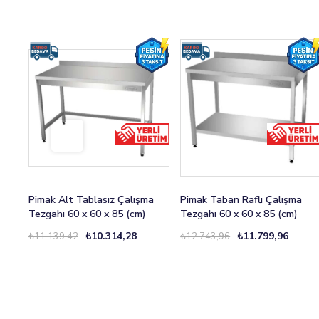
Pimak Alt Tablasız Çalışma
Pimak Taban Raflı Çalışma
Tezgahı 60 x 60 x 85 (cm)
Tezgahı 60 x 60 x 85 (cm)
₺10.314,28
₺11.799,96
₺11.139,42
₺12.743,96