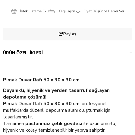
İstek Listeme Ekle
Karşılaştır
Fiyat Düşünce Haber Ver
Paylaş
ÜRÜN ÖZELLIKLERI
Pimak Duvar Rafı 50 x 30 x 30 cm
Dayanıklı, hijyenik ve yerden tasarruf sağlayan
depolama çözümü!
Pimak
Duvar Rafı
50 x 30 x 30 cm
, profesyonel
mutfaklarda düzenli depolama alanı oluşturmak için
tasarlanmıştır.
Tamamen
paslanmaz çelik gövdesi
ile uzun ömürlü,
hijyenik ve kolay temizlenebilir bir yapıya sahiptir.