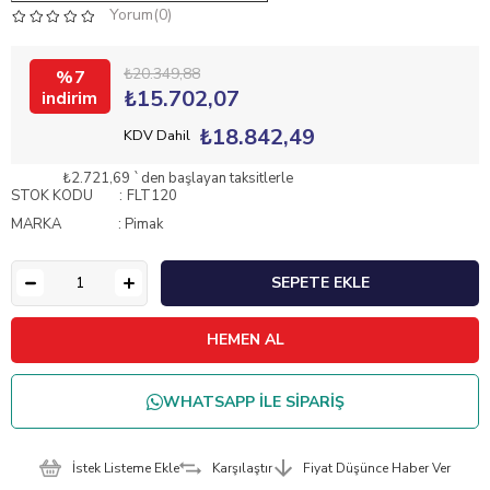
Yorum(0)
₺20.349,88
7
₺15.702,07
₺18.842,49
KDV Dahil
₺2.721,69
`den başlayan taksitlerle
STOK KODU
FLT120
MARKA
:
Pimak
WHATSAPP İLE SİPARİŞ
İstek Listeme Ekle
Karşılaştır
Fiyat Düşünce Haber Ver