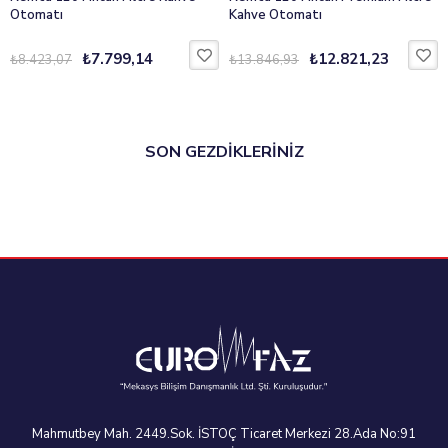
Otomatı
Kahve Otomatı
₺7.799,14
₺12.821,23
₺8.423,07
₺13.846,93
SON GEZDİKLERİNİZ
Mahmutbey Mah. 2449.Sok. İSTOÇ Ticaret Merkezi 28.Ada No:91