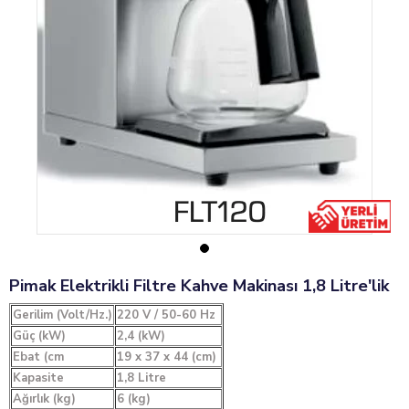
Pimak Elektrikli Filtre Kahve Makinası 1,8 Litre'lik
Gerilim (Volt/Hz.)
220 V / 50-60 Hz
Güç (kW)
2,4 (
kW
)
Ebat
(cm
19 x 37
x 44
(cm)
Kapasite
1,8 Litre
Ağırlık (kg)
6 (kg)