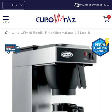
TRY
0850 220 55 64
0539 614 83 33
0
MENU
Pimak Elektrikli Filtre Kahve Makinası 1,8 Litre'lik