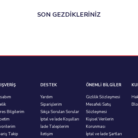
SON GEZDİKLERİNİZ
IŞVERİŞ
DESTEK
ÖNEMLİ BİLGİLER
KU
sabım
Yardım
Gizlilik Sözleşmesi
Hak
elik
Siparişlerim
Mesafeli Satış
Bl
res Bilgilerim
Sıkça Sorulan Sorular
Sözleşmesi
petim
İptal ve İade Koşulları
Kişisel Verilerin
vorilerim
İade Taleplerim
Korunması
pariş Takip
İletişim
İptal ve İade Şartları