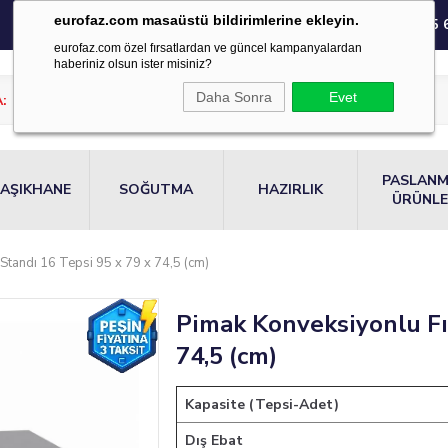
eurofaz.com masaüstü bildirimlerine ekleyin.
0850 220 55 
eurofaz.com özel fırsatlardan ve güncel kampanyalardan
haberiniz olsun ister misiniz?
Daha Sonra
Evet
PASLAN
AŞIKHANE
SOĞUTMA
HAZIRLIK
ÜRÜNL
 Standı 16 Tepsi 95 x 79 x 74,5 (cm)
Pimak Konveksiyonlu Fır
74,5 (cm)
Kapasite (Tepsi-Adet)
Dış Ebat