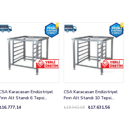
CSA Karacasan Endüstriyel
CSA Karacasan Endüstriyel
CSA
Fırın Alt Standı 6 Tepsi
Fırın Alt Standı 10 Tepsi
Elek
Kapasiteli
Kapasiteli
Sta
₺16.777,14
₺17.631,56
₺19.042,08
₺12