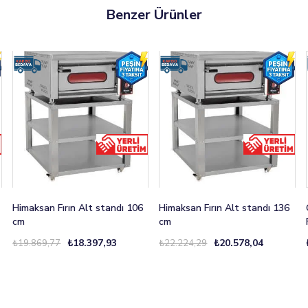
Benzer Ürünler
Himaksan Fırın Alt standı 106
Himaksan Fırın Alt standı 136
cm
cm
₺18.397,93
₺20.578,04
₺19.869,77
₺22.224,29