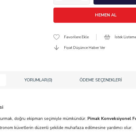
Favorilere Ekle
İstek Listem
Fiyat Düşünce Haber Ver
YORUMLAR
(0)
ÖDEME SEÇENEKLERI
si
uşturmak, doğru ekipman seçimiyle mümkündür.
Pimak Konveksiyonel Fı
ronom küvetlerin düzenli şekilde muhafaza edilmesine yardımcı olur.