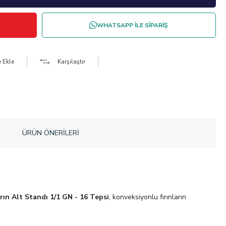
WHATSAPP İLE SİPARİŞ
e Ekle
Karşılaştır
ÜRÜN ÖNERILERI
rın Alt Standı 1/1 GN - 16 Tepsi
, konveksiyonlu fırınların