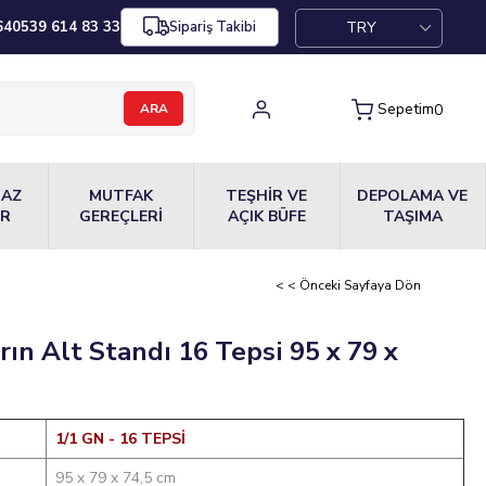
TRY
64
0539 614 83 33
Sipariş Takibi
Sepetim
0
MAZ
MUTFAK
TEŞHİR VE
DEPOLAMA VE
ER
GEREÇLERİ
AÇIK BÜFE
TAŞIMA
< < Önceki Sayfaya Dön
ın Alt Standı 16 Tepsi 95 x 79 x
1/1 GN - 16 TEPSİ
95 x 79 x 74,5 cm