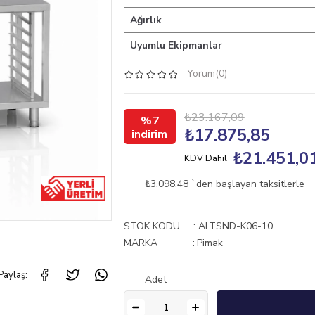
Ağırlık
Uyumlu Ekipmanlar
Yorum(0)
₺23.167,09
7
₺17.875,85
₺21.451,0
KDV Dahil
₺3.098,48
`den başlayan taksitlerle
STOK KODU
ALTSND-K06-10
MARKA
:
Pimak
Paylaş:
Adet