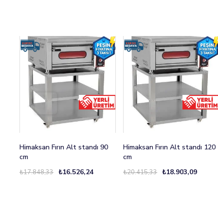
Himaksan Fırın Alt standı 90
Himaksan Fırın Alt standı 120
cm
cm
₺16.526,24
₺18.903,09
₺17.848,33
₺20.415,33