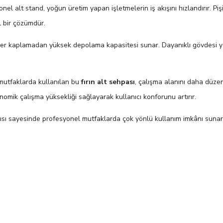
el alt stand, yoğun üretim yapan işletmelerin iş akışını hızlandırır. Pi
l bir çözümdür.
yer kaplamadan yüksek depolama kapasitesi sunar. Dayanıklı gövdesi y
l mutfaklarda kullanılan bu
fırın alt sehpası
, çalışma alanını daha düze
onomik çalışma yüksekliği sağlayarak kullanıcı konforunu artırır.
sı sayesinde profesyonel mutfaklarda çok yönlü kullanım imkânı sunar