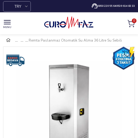
TRY
0850 220 55 64
0539 614 83 33
0
MENU
Remta Paslanmaz Otomatik Su Alma 36 Litre Su Sebili