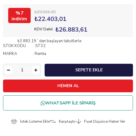
₺29.034,30
7
₺22.403,01
₺26.883,61
KDV Dahil
₺3.883,19
`den başlayan taksitlerle
STOK KODU
ST32
MARKA
:
Remta
WHATSAPP İLE SİPARİŞ
İstek Listeme Ekle
Karşılaştır
Fiyat Düşünce Haber Ver