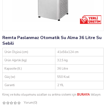
Remta Paslanmaz Otomatik Su Alma 36 Litre Su
Sebili
Ürün Ölçüsü (cm)
41x56x124 cm
Ürün Ağırlık (kg)
32,5 kg
Kapasite (lt.)
36 Litre
Güç (w)
550 Kcal
Garanti
2 YIL
Kireç ve koku oluşumunu azaltan su arıtma sistemi için
BURAYA
tıklayın.
Yorum(0)