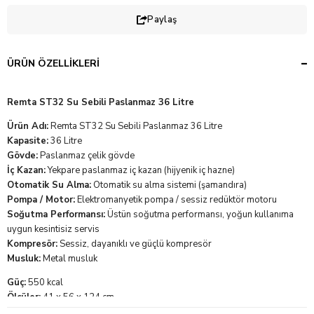
Paylaş
ÜRÜN ÖZELLIKLERI
Remta ST32 Su Sebili Paslanmaz 36 Litre
Ürün Adı:
Remta ST32 Su Sebili Paslanmaz 36 Litre
Kapasite:
36 Litre
Gövde:
Paslanmaz çelik gövde
İç Kazan:
Yekpare paslanmaz iç kazan (hijyenik iç hazne)
Otomatik Su Alma:
Otomatik su alma sistemi (şamandıra)
Pompa / Motor:
Elektromanyetik pompa / sessiz redüktör motoru
Soğutma Performansı:
Üstün soğutma performansı, yoğun kullanıma
uygun kesintisiz servis
Kompresör:
Sessiz, dayanıklı ve güçlü kompresör
Musluk:
Metal musluk
Güç:
550 kcal
Ölçüler:
41 x 56 x 124 cm
Paket Ölçüleri:
43 x 43 x 124 cm