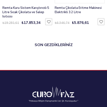
şekilde temizlenebilir.
Remta Kuru Sistem Karıştırıcılı 5
Remta Çikolata Eritme Makinesi
Litre Sıcak Çikolata ve Salep
Elektrikli 3.2 Litre
Isıtıcısı
Sıcak Çikolata Makineleri
kategorisinde yer alan bu
₺17.853,34
₺5.876,61
₺19.281,61
₺6.346,74
model, yüksek kapasite gerektiren profesyonel
mutfaklar için güvenilir bir çözümdür. Farklı içecek
türlerinde aynı kaliteyi sunarak müşteri
memnuniyetini artırır.
SON GEZDİKLERİNİZ