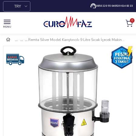
TRY
0850 220 55 64
0539 614 83 33
0
MENU
Remta Silver Model Karıştırıcılı 9 Litre Sıcak İçecek Makinesi