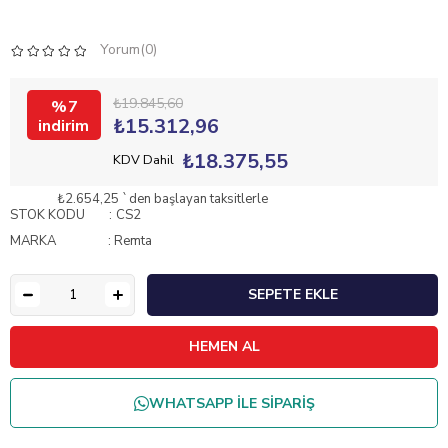
Yorum(0)
₺19.845,60
7
₺15.312,96
₺18.375,55
KDV Dahil
₺2.654,25
`den başlayan taksitlerle
STOK KODU
CS2
MARKA
:
Remta
WHATSAPP İLE SİPARİŞ