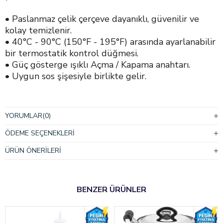
• Paslanmaz çelik çerçeve dayanıklı, güvenilir ve
kolay temizlenir.
• 40°C - 90°C (150°F - 195°F) arasında ayarlanabilir
bir termostatik kontrol düğmesi.
• Güç gösterge ışıklı Açma / Kapama anahtarı.
• Uygun sos şişesiyle birlikte gelir.
TEKNİK ÖZELLİKLER
YORUMLAR
(0)
Ürün Ölçüleri:
150x220x310 mm
Bidon Ölçüleri:
150x60 mm
ÖDEME SEÇENEKLERI
Ağırlık:
1,5 kg
ÜRÜN ÖNERILERI
Kapasite:
Tekli
Güç:
100 W
BENZER ÜRÜNLER