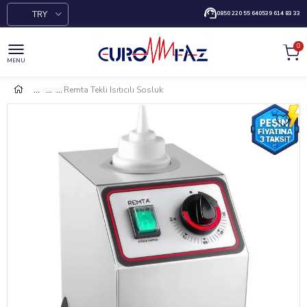
TRY
0850 220 55 64
0539 614 83 33
0
MENU
Remta Tekli Isıtıcılı Sosluk