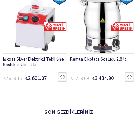
Işıkgaz Silver Elektrikli Tekli Şişe
Remta Çikolata Sosluğu 2,8 lt
Sosluk Isıtıcı - 1 Li
₺2.601,07
₺3.434,90
₺2.809,16
₺3.709,69
SON GEZDİKLERİNİZ