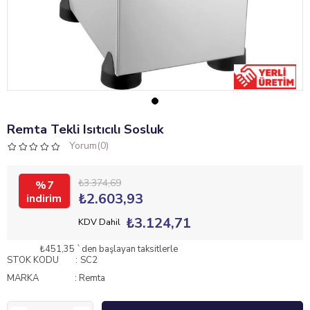
Remta Tekli Isıtıcılı Sosluk
Yorum(0)
₺3.374,69
7
₺2.603,93
₺3.124,71
KDV Dahil
₺451,35
`den başlayan taksitlerle
STOK KODU
SC2
MARKA
:
Remta