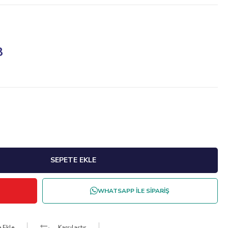
8
WHATSAPP İLE SİPARİŞ
e Ekle
Karşılaştır