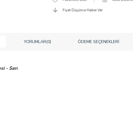
Fiyat Düşünce Haber Ver
YORUMLAR
(0)
ÖDEME SEÇENEKLERI
i - Sarı