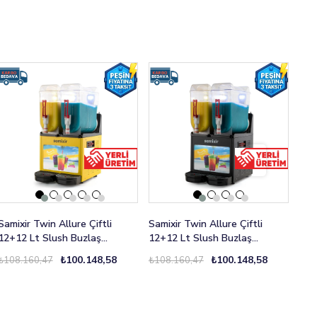
Samixir Twin Allure Çiftli
Samixir Twin Allure Çiftli
Sami
12+12 Lt Slush Buzlaş
12+12 Lt Slush Buzlaş
12+
Karlamaç Makinesi SLUSH-24-
Karlamaç Makinesi SLUSH-24-
Kar
₺100.148,58
₺100.148,58
₺108.160,47
₺108.160,47
₺11
YA
BA
IA