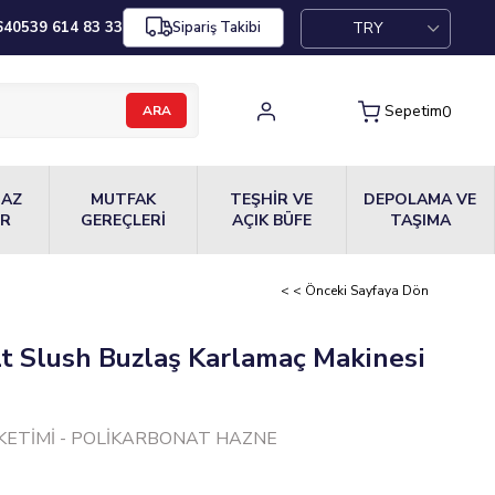
TRY
64
0539 614 83 33
Sipariş Takibi
Sepetim
0
MAZ
MUTFAK
TEŞHİR VE
DEPOLAMA VE
ER
GEREÇLERİ
AÇIK BÜFE
TAŞIMA
< < Önceki Sayfaya Dön
Lt Slush Buzlaş Karlamaç Makinesi
ÜKETİMİ - POLİKARBONAT HAZNE