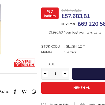
₺74.758,22
7
₺57.683,81
₺69.220,5
KDV Dahil
₺9.998,53
`den başlayan taksitlerle
STOK KODU
SLUSH-12-Y
MARKA
:
Samixir
ADET
Paylaş:
Favorilere Ekle
İstek Listem