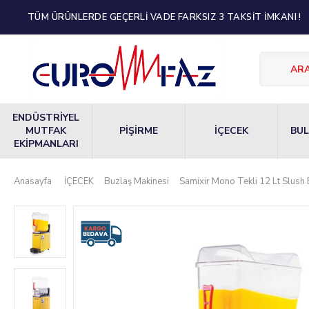
TÜM ÜRÜNLERDE GEÇERLİ VADE FARKSIZ 3 TAKSİT İMKANI !
ENDÜSTRİYEL
MUTFAK
PİŞİRME
İÇECEK
BUL
EKİPMANLARI
Anasayfa
İÇECEK
Buzlaş Makinesi
Samixir Mono Tekli 12 Lt Slus