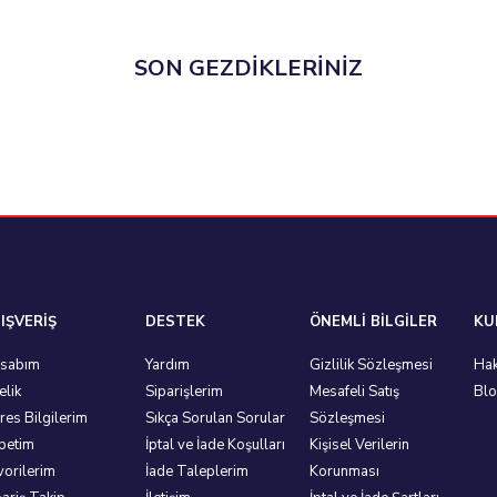
SON GEZDİKLERİNİZ
IŞVERİŞ
DESTEK
ÖNEMLİ BİLGİLER
KU
sabım
Yardım
Gizlilik Sözleşmesi
Hak
elik
Siparişlerim
Mesafeli Satış
Bl
res Bilgilerim
Sıkça Sorulan Sorular
Sözleşmesi
petim
İptal ve İade Koşulları
Kişisel Verilerin
vorilerim
İade Taleplerim
Korunması