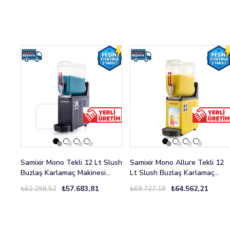
Samixir Mono Tekli 12 Lt Slush
Samixir Mono Allure Tekli 12
Buzlaş Karlamaç Makinesi
Lt Slush Buzlaş Karlamaç
SLUSH-12-B
Makinesi SLUSH-12-YA
₺57.683,81
₺64.562,21
₺62.298,52
₺69.727,18