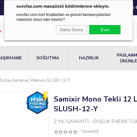
eurofaz.com masaüstü bildirimlerine ekleyin.
0850 220 55 
eurofaz.com özel fırsatlardan ve güncel kampanyalardan
haberiniz olsun ister misiniz?
Daha Sonra
Evet
PASLAN
AŞIKHANE
SOĞUTMA
HAZIRLIK
ÜRÜNL
h Buzlaş Karlamaç Makinesi SLUSH-12-Y
Samixir Mono Tekli 12 
SLUSH-12-Y
2 YIL GARANTİ - DÜŞÜK ENERJİ T
Yorum(0)