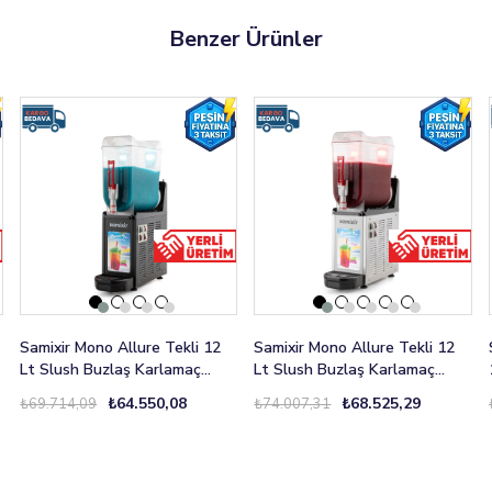
Benzer Ürünler
Samixir Mono Allure Tekli 12
Samixir Mono Allure Tekli 12
Lt Slush Buzlaş Karlamaç
Lt Slush Buzlaş Karlamaç
Makinesi SLUSH-12-BA
Makinesi SLUSH-12-IA
₺64.550,08
₺68.525,29
₺69.714,09
₺74.007,31