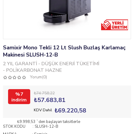
Samixir Mono Tekli 12 Lt Slush Buzlaş Karlamaç
Makinesi SLUSH-12-B
2 YIL GARANTİ - DÜŞÜK ENERJİ TÜKETİMİ
- POLİKARBONAT HAZNE
Yorum(0)
₺74.758,22
7
₺57.683,81
₺69.220,58
KDV Dahil
₺9.998,53
`den başlayan taksitlerle
STOK KODU
SLUSH-12-B