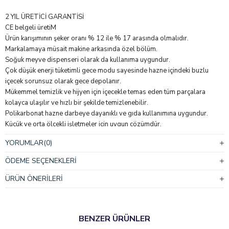
2 YIL ÜRETİCİ GARANTİSİ
CE belgeli üretiM
Ürün karışımının şeker oranı % 12 ile % 17 arasında olmalıdır.
Markalamaya müsait makine arkasında özel bölüm.
Soğuk meyve dispenseri olarak da kullanıma uygundur.
Çok düşük enerji tüketimli gece modu sayesinde hazne içindeki buzlu
içecek sorunsuz olarak gece depolanır.
Mükemmel temizlik ve hijyen için içecekle temas eden tüm parçalara
kolayca ulaşılır ve hızlı bir şekilde temizlenebilir.
Polikarbonat hazne darbeye dayanıklı ve gıda kullanımına uygundur.
Küçük ve orta ölçekli işletmeler için uygun çözümdür.
Damlalıkta bulunan seviye göstergesi sayesinde atık suyun taşmadan
YORUMLAR
(0)
önce boşaltılması gerektiği rahatça fark edilir.
ÖDEME SEÇENEKLERI
Pratik ve kompakt yapısıyla
Buzlaş Makinesi
, serin içecek sunmak isteyen
işletmelerin vazgeçilmez ekipmanıdır.
ÜRÜN ÖNERILERI
BENZER ÜRÜNLER