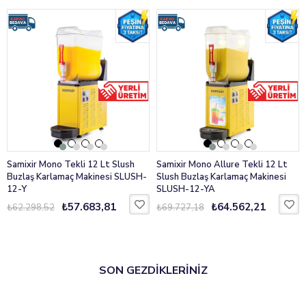
Samixir Mono Tekli 12 Lt Slush
Samixir Mono Allure Tekli 12 Lt
Buzlaş Karlamaç Makinesi SLUSH-
Slush Buzlaş Karlamaç Makinesi
12-Y
SLUSH-12-YA
₺57.683,81
₺64.562,21
₺62.298,52
₺69.727,18
SON GEZDİKLERİNİZ