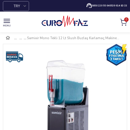
TRY
0850 220 55 64
0539 614 83 33
0
MENU
Samixir Mono Tekli 12 Lt Slush Buzlaş Karlamaç Makinesi SLUSH-12-B