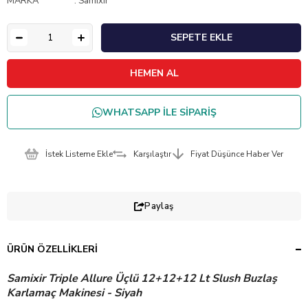
MARKA
:
Samixir
WHATSAPP İLE SİPARİŞ
İstek Listeme Ekle
Karşılaştır
Fiyat Düşünce Haber Ver
Paylaş
ÜRÜN ÖZELLIKLERI
Samixir Triple Allure Üçlü 12+12+12 Lt Slush Buzlaş
Karlamaç Makinesi - Siyah