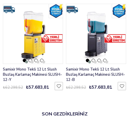
profesyonel işletmelerin içecek servisini en verimli hale getirir.
Samixir Mono Tekli 12 Lt Slush
Samixir Mono Tekli 12 Lt Slush
Buzlaş Karlamaç Makinesi SLUSH-
Buzlaş Karlamaç Makinesi SLUSH-
12-Y
12-B
₺57.683,81
₺57.683,81
₺62.298,52
₺62.298,52
SON GEZDİKLERİNİZ