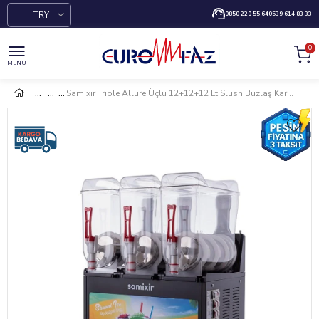
TRY
0850 220 55 64
0539 614 83 33
0
MENU
Samixir Triple Allure Üçlü 12+12+12 Lt Slush Buzlaş Karlamaç Makinesi SLUSH-36-BA