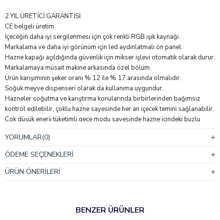
2 YIL ÜRETİCİ GARANTİSİ
CE belgeli üretim
İçeceğin daha iyi sergilenmesi için çok renkli RGB ışık kaynağı.
Markalama ve daha iyi görünüm için led aydınlatmalı ön panel.
Hazne kapağı açıldığında güvenlik için mikser işlevi otomatik olarak durur.
Markalamaya müsait makine arkasında özel bölüm.
Ürün karışımının şeker oranı % 12 ile % 17 arasında olmalıdır.
Soğuk meyve dispenseri olarak da kullanıma uygundur.
Hazneler soğutma ve karıştırma konularında birbirlerinden bağımsız
kontrol edilebilir, çoklu hazne sayesinde her an içecek temini sağlanabilir.
Çok düşük enerji tüketimli gece modu sayesinde hazne içindeki buzlu
içecek sorunsuz olarak gece depolanır.
YORUMLAR
(0)
Mükemmel temizlik ve hijyen için içecekle temas eden tüm parçalara
kolayca ulaşılır ve hızlı bir şekilde temizlenebilir.
ÖDEME SEÇENEKLERI
Polikarbonat hazne darbeye dayanıklı ve gıda kullanımına uygundur.
Makinenin kompakt gövdesi ve çoklu hazne özelliği sayesinde tüm
ÜRÜN ÖNERILERI
işletmeler için uygun çözümdür.
Damlalıkta bulunan seviye göstergesi sayesinde atık suyun taşmadan
önce boşaltılması gerektiği rahatça fark edilir.
BENZER ÜRÜNLER
Yüksek kapasite ve çok yönlü kullanım imkânı sunan
Buzlaş Makinesi
,