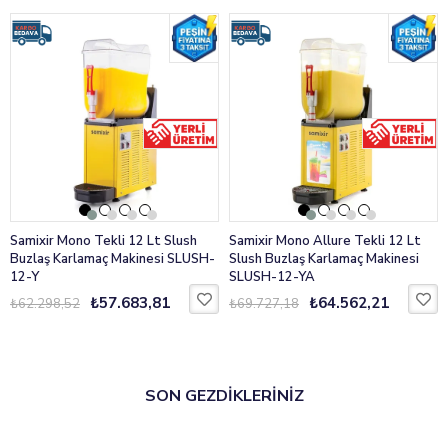
Samixir Mono Tekli 12 Lt Slush
Samixir Mono Allure Tekli 12 Lt
Buzlaş Karlamaç Makinesi SLUSH-
Slush Buzlaş Karlamaç Makinesi
12-Y
SLUSH-12-YA
₺57.683,81
₺64.562,21
₺62.298,52
₺69.727,18
SON GEZDİKLERİNİZ