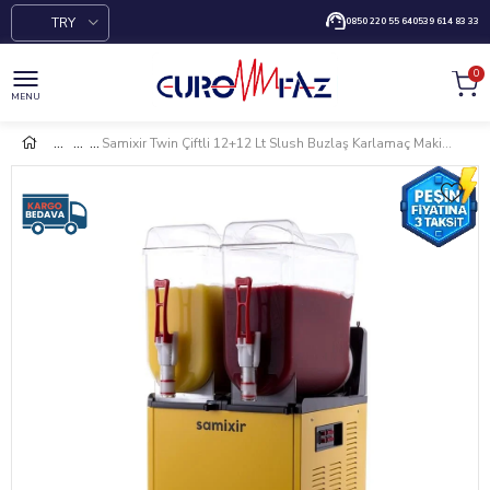
TRY
0850 220 55 64
0539 614 83 33
0
MENU
Samixir Twin Çiftli 12+12 Lt Slush Buzlaş Karlamaç Makinesi SLUSH-24-Y