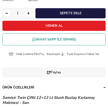
MARKA
:
Samixir
WHATSAPP İLE SİPARİŞ
İstek Listeme Ekle
Karşılaştır
Fiyat Düşünce Haber Ver
Paylaş
ÜRÜN ÖZELLIKLERI
Samixir Twin Çiftli 12+12 Lt Slush Buzlaş Karlamaç
Makinesi - Sarı