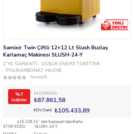
Samixir Twin Çiftli 12+12 Lt Slush Buzlaş
Karlamaç Makinesi SLUSH-24-Y
2 YIL GARANTİ - DÜŞÜK ENERJİ TÜKETİMİ
- POLİKARBONAT HAZNE
Yorum(0)
₺113.868,61
7
₺87.861,58
₺105.433,89
KDV Dahil
₺15.229,34
`den başlayan taksitlerle
STOK KODU
SLUSH-24-Y