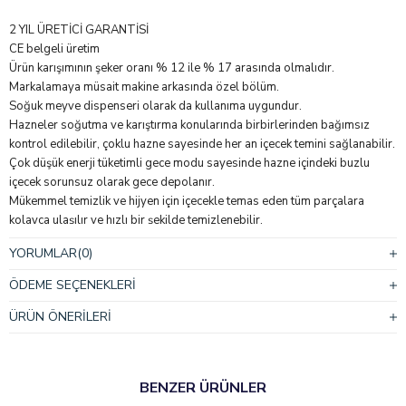
2 YIL ÜRETİCİ GARANTİSİ
CE belgeli üretim
Ürün karışımının şeker oranı % 12 ile % 17 arasında olmalıdır.
Markalamaya müsait makine arkasında özel bölüm.
Soğuk meyve dispenseri olarak da kullanıma uygundur.
Hazneler soğutma ve karıştırma konularında birbirlerinden bağımsız
kontrol edilebilir, çoklu hazne sayesinde her an içecek temini sağlanabilir.
Çok düşük enerji tüketimli gece modu sayesinde hazne içindeki buzlu
içecek sorunsuz olarak gece depolanır.
Mükemmel temizlik ve hijyen için içecekle temas eden tüm parçalara
kolayca ulaşılır ve hızlı bir şekilde temizlenebilir.
Polikarbonat hazne darbeye dayanıklı ve gıda kullanımına uygundur.
YORUMLAR
(0)
Makinenin kompakt gövdesi ve çoklu hazne özelliği sayesinde tüm
işletmeler için uygun çözümdür.
ÖDEME SEÇENEKLERI
Damlalıkta bulunan seviye göstergesi sayesinde atık suyun taşmadan
önce boşaltılması gerektiği rahatça fark edilir.
ÜRÜN ÖNERILERI
Çift hazneli yapısıyla
Buzlaş Makinesi
, profesyonel işletmelerin yoğun
dönemlerde hızlı servis yapmasını sağlar.
BENZER ÜRÜNLER